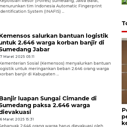
Kepolisian Resor (Polres) Sumedang, Jawa Barat,
menurunkan tim Indonesia Automatic Fingerprint
Identification System (INAFIS) ...
T
Kemensos salurkan bantuan logistik
untuk 2.646 warga korban banjir di
Sumedang Jabar
17 Maret 2025 05:11
Kementerian Sosial (Kemensos) menyalurkan bantuan
logistik untuk meringankan beban 2.646 orang warga
korban banjir di Kabupaten ...
Banjir luapan Sungai Cimande di
Sumedang paksa 2.646 warga
P
dievakuasi
p
16 Maret 2025 15:31
k
Sebanyak 2.646 orang warga harus dievakuasi oleh