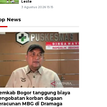
Leste
3 Agustus 2026 15:15
op News
emkab Bogor tanggung biaya
engobatan korban dugaan
eracunan MBG di Dramaga