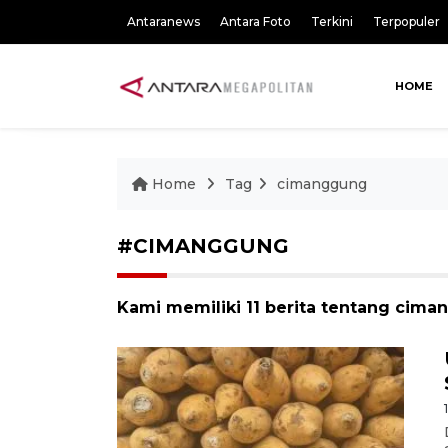
Antaranews
Antara Foto
Terkini
Terpopuler
HOME
Home
Tag
cimanggung
#CIMANGGUNG
Kami memiliki 11 berita tentang cim