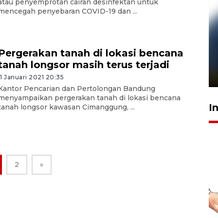
atau penyemprotan cairan desinfektan untuk
mencegah penyebaran COVID-19 dan ...
Pelanggan Filaha Farm setia
Pergerakan tanah di lokasi bencana
sampai 8 tahan?
tanah longsor masih terus terjadi
1 Juni 2026 05:47
11 Januari 2021 20:35
Kantor Pencarian dan Pertolongan Bandung
menyampaikan pergerakan tanah di lokasi bencana
I
tanah longsor kawasan Cimanggung, ...
2
»