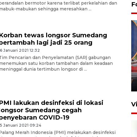
berandalan bermotor karena terlibat perkelahian dan
F
mabuk-mabukan sehingga meresahkan ...
Korban tewas longsor Sumedang
bertambah lagi jadi 25 orang
16 Januari 2021 12:32
Tim Pencarian dan Penyelamatan (SAR) gabungan
Komisi V DPR tinjau
menemukan satu korban tambahan dalam keadaan
perlintasan sebidang di
meninggal dunia tertimbun longsor di ...
Stasiun Bogor
12 Juni 2026 18:49
PMI lakukan desinfeksi di lokasi
V
longsor Sumedang cegah
penyebaran COVID-19
15 Januari 2021 09:24
Palang Merah Indonesia (PMI) melakukan desinfeksi