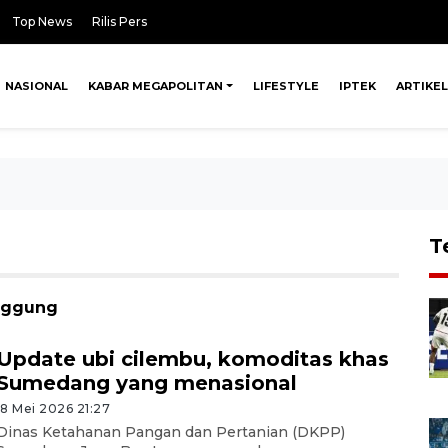
Top News
Rilis Pers
NASIONAL
KABAR MEGAPOLITAN
LIFESTYLE
IPTEK
ARTIKEL
T
anggung
Update ubi cilembu, komoditas khas
Sumedang yang menasional
18 Mei 2026 21:27
Dinas Ketahanan Pangan dan Pertanian (DKPP)