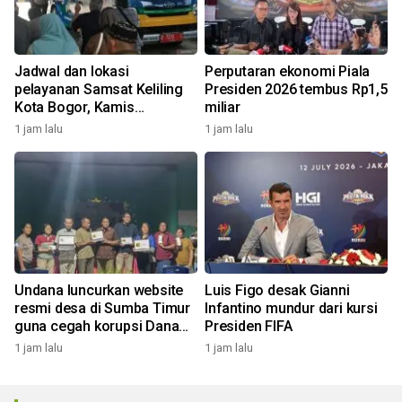
Jadwal dan lokasi
Perputaran ekonomi Piala
pelayanan Samsat Keliling
Presiden 2026 tembus Rp1,5
Kota Bogor, Kamis
miliar
(5/8/2026)
1 jam lalu
1 jam lalu
Undana luncurkan website
Luis Figo desak Gianni
resmi desa di Sumba Timur
Infantino mundur dari kursi
guna cegah korupsi Dana
Presiden FIFA
Desa
1 jam lalu
1 jam lalu