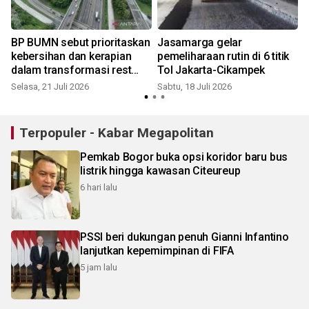
BP BUMN sebut prioritaskan
Jasamarga gelar
kebersihan dan kerapian
pemeliharaan rutin di 6 titik
dalam transformasi rest
Tol Jakarta-Cikampek
area tol
Selasa, 21 Juli 2026
Sabtu, 18 Juli 2026
S
Terpopuler - Kabar Megapolitan
Pemkab Bogor buka opsi koridor baru bus
listrik hingga kawasan Citeureup
6 hari lalu
PSSI beri dukungan penuh Gianni Infantino
lanjutkan kepemimpinan di FIFA
5 jam lalu