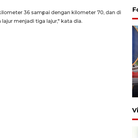
F
kilometer 36 sampai dengan kilometer 70, dan di
jur menjadi tiga lajur," kata dia.
Komisi V DPR tinjau
perlintasan sebidang di
Stasiun Bogor
12 Juni 2026 18:49
V