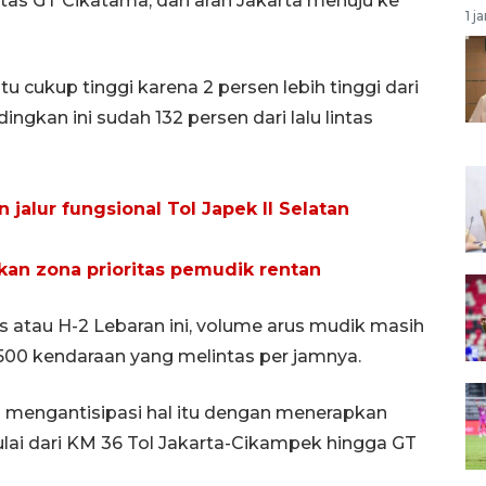
as GT Cikatama, dari arah Jakarta menuju ke
1 j
itu cukup tinggi karena 2 persen lebih tinggi dari
ingkan ini sudah 132 persen dari lalu lintas
jalur fungsional Tol Japek II Selatan
an zona prioritas pemudik rentan
s atau H-2 Lebaran ini, volume arus mudik masih
.500 kendaraan yang melintas per jamnya.
 mengantisipasi hal itu dengan menerapkan
mulai dari KM 36 Tol Jakarta-Cikampek hingga GT