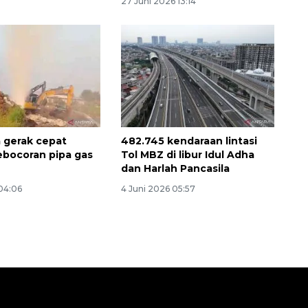
27 Juni 2026 13:14
2026-08-06 18:45:00
 gerak cepat
482.745 kendaraan lintasi
ebocoran pipa gas
Tol MBZ di libur Idul Adha
dan Harlah Pancasila
04:06
4 Juni 2026 05:57