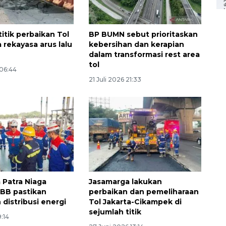
itik perbaikan Tol
BP BUMN sebut prioritaskan
 rekayasa arus lalu
kebersihan dan kerapian
dalam transformasi rest area
tol
 06:44
21 Juli 2026 21:33
 Patra Niaga
Jasamarga lakukan
JBB pastikan
perbaikan dan pemeliharaan
distribusi energi
Tol Jakarta-Cikampek di
Ekonomi triwulan II-2026
sejumlah titik
tumbuh 5,29 persen
9:14