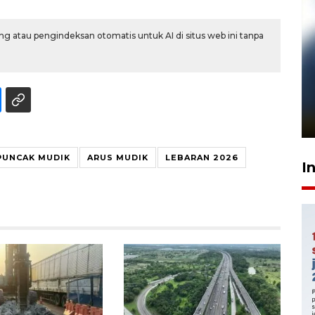
g atau pengindeksan otomatis untuk AI di situs web ini tanpa
Pelanggan Filaha Farm setia
sampai 8 tahan?
1 Juni 2026 05:47
PUNCAK MUDIK
ARUS MUDIK
LEBARAN 2026
I