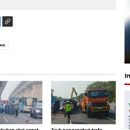
Pelanggan Filaha Farm setia
RAN
sampai 8 tahan?
1 Juni 2026 05:47
I
akukan aksi cepat
Truk pengangkut trafo