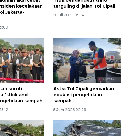
insiden kecelakaan
terguling di jalan Tol Cipali
ol Jakarta-
9 Juli 2026 09:14
21:09
asan soroti
Astra Tol Cipali gencarkan
a "stick and
edukasi pengelolaan
engelolaan sampah
sampah
13:12
5 Juni 2026 22:28
Waspadai penyakit saat