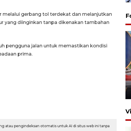
uar melalui gerbang tol terdekat dan melanjutkan
F
ur yang diinginkan tanpa dikenakan tambahan
uruh pengguna jalan untuk memastikan kondisi
eadaan prima.
Komisi V DPR tinjau
perlintasan sebidang di
Stasiun Bogor
12 Juni 2026 18:49
V
g atau pengindeksan otomatis untuk AI di situs web ini tanpa