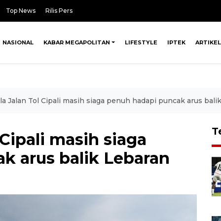
Top News
Rilis Pers
NASIONAL
KABAR MEGAPOLITAN
LIFESTYLE
IPTEK
ARTIKEL
a Jalan Tol Cipali masih siaga penuh hadapi puncak arus bali
T
Cipali masih siaga
k arus balik Lebaran