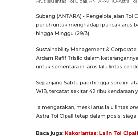
Arus lalu lintas Tol Cipali. ANTARA/HO-Astra Tol 
Subang (ANTARA) - Pengelola jalan Tol C
penuh untuk menghadapi puncak arus bal
hingga Minggu (29/3).
Sustainability Management & Corporate 
Ardam Rafif Trisilo dalam keteranganny
untuk sementara ini arus lalu lintas cend
Sepanjang Sabtu pagi hingga sore ini, a
WIB, tercatat sekitar 42 ribu kendaraan y
Ia mengatakan, meski arus lalu lintas
on
Astra Tol Cipali tetap dalam posisi siag
Baca juga:
Kakorlantas: Lalin Tol Cipa