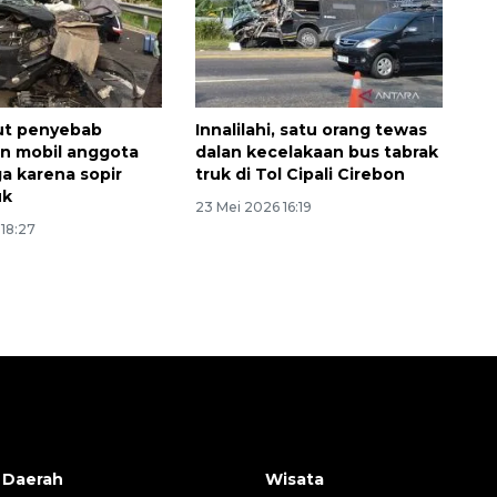
musim kemarau
2026-08-05 12:00:00
but penyebab
Innalilahi, satu orang tewas
n mobil anggota
dalan kecelakaan bus tabrak
a karena sopir
truk di Tol Cipali Cirebon
uk
23 Mei 2026 16:19
18:27
 Daerah
Wisata