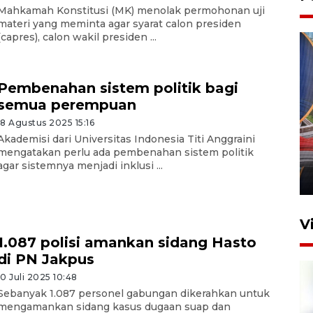
Mahkamah Konstitusi (MK) menolak permohonan uji
materi yang meminta agar syarat calon presiden
(capres), calon wakil presiden ...
Pembenahan sistem politik bagi
semua perempuan
18 Agustus 2025 15:16
Komisi V DPR tinjau
Akademisi dari Universitas Indonesia Titi Anggraini
perlintasan sebidang di
mengatakan perlu ada pembenahan sistem politik
Stasiun Bogor
agar sistemnya menjadi inklusi ...
12 Juni 2026 18:49
V
1.087 polisi amankan sidang Hasto
di PN Jakpus
10 Juli 2025 10:48
Sebanyak 1.087 personel gabungan dikerahkan untuk
mengamankan sidang kasus dugaan suap dan