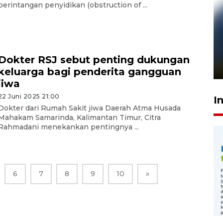
perintangan penyidikan (obstruction of ...
Pelanggan Filaha Farm setia
sampai 8 tahan?
Dokter RSJ sebut penting dukungan
1 Juni 2026 05:47
keluarga bagi penderita gangguan
jiwa
22 Juni 2025 21:00
I
Dokter dari Rumah Sakit jiwa Daerah Atma Husada
Mahakam Samarinda, Kalimantan Timur, Citra
Rahmadani menekankan pentingnya ...
6
7
8
9
10
»