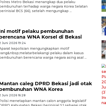
Polres Metro Bekasi menangkap dua pelaku
pembunuhan terhadap warga negara Korea Selatan
berinisial BCS (66), setelah mengungkap ...
Ini motif pelaku pembunuhan
berencana WNA Korsel di Bekasi
2 Juni 2026 19:24
Aparat kepolisian mengungkapkan motif
yang&nbsp;melatarbelakangi pelaku dalam kasus
pembunuhan berencana warga negara asing asal ...
Mantan caleg DPRD Bekasi jadi otak
pembunuhan WNA Korea
2 Juni 2026 16:28
Polisi menetapkan mantan calon anggota legislatif
DPRD Kabupaten Bekasi berinisial SJ sebagai otak