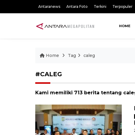
Antaranews
Antara Foto
Terkini
Terpopuler
HOME
Home
Tag
caleg
#CALEG
Kami memiliki 713 berita tentang cal