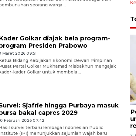
pembunuhan seorang warga ...
T
Kader Golkar diajak bela program-
program Presiden Prabowo
9 Maret 2026 09:51
Ketua Bidang Kebijakan Ekonomi Dewan Pimpinan
Pusat Partai Golkar Mukhamad Misbakhun mengajak
kader-kader Golkar untuk membela ...
Survei: Sjafrie hingga Purbaya masuk
P
bursa bakal capres 2029
u
10 Februari 2026 07:42
r
Hasil survei terbaru lembaga Indonesian Public
Institute (IPI) menunjukkan sejumlah wajah baru
2 j