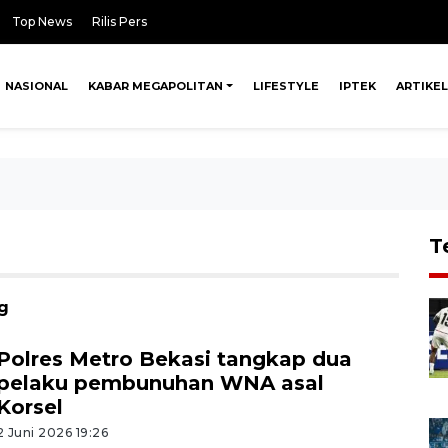
Top News
Rilis Pers
NASIONAL
KABAR MEGAPOLITAN
LIFESTYLE
IPTEK
ARTIKEL
T
eg
Polres Metro Bekasi tangkap dua
pelaku pembunuhan WNA asal
Korsel
2 Juni 2026 19:26