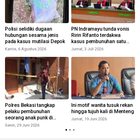
Polisi selidiki dugaan
PN Indramayu tunda vonis
hubungan sesama jenis
Ririn Rifanto terdakwa
pada kasus mutilasi Depok
kasus pembunuhan satu
keluarga
Kamis, 6 Agustus 2026
Jumat, 3 Juli 2026
Polres Bekasi tangkap
Ini motif wanita tusuk rekan
pelaku pembunuhan
hingga tujuh kali di Menteng
seorang anak punk di
Jumat, 19 Juni 2026
Cikarang
Senin, 29 Juni 2026
S