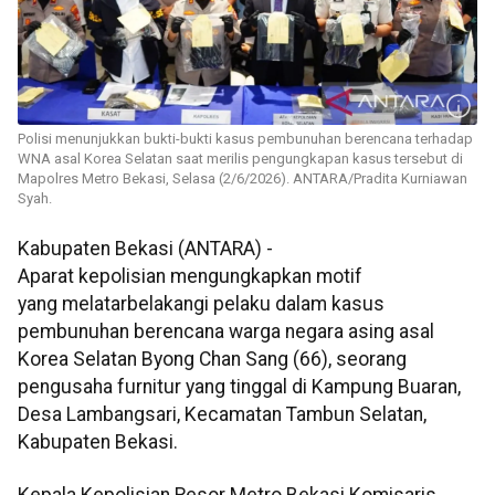
Polisi menunjukkan bukti-bukti kasus pembunuhan berencana terhadap
WNA asal Korea Selatan saat merilis pengungkapan kasus tersebut di
Mapolres Metro Bekasi, Selasa (2/6/2026). ANTARA/Pradita Kurniawan
Syah.
Kabupaten Bekasi (ANTARA) -
Aparat kepolisian mengungkapkan motif
yang melatarbelakangi pelaku dalam kasus
pembunuhan berencana warga negara asing asal
Korea Selatan Byong Chan Sang (66), seorang
pengusaha furnitur yang tinggal di Kampung Buaran,
Desa Lambangsari, Kecamatan Tambun Selatan,
Kabupaten Bekasi.
Kepala Kepolisian Resor Metro Bekasi Komisaris