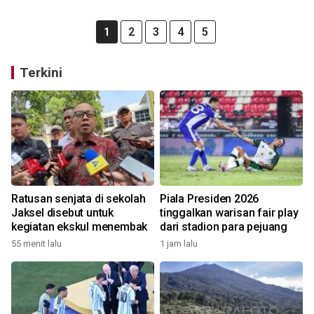
1
2
3
4
5
Terkini
Ratusan senjata di sekolah
Piala Presiden 2026
Jaksel disebut untuk
tinggalkan warisan fair play
kegiatan ekskul menembak
dari stadion para pejuang
55 menit lalu
1 jam lalu