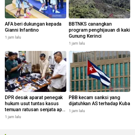
AFA beri dukungan kepada
BBTNKS canangkan
Gianni Infantino
program penghijauan di kaki
Gunung Kerinci
1 jam lalu
1 jam lalu
DPR desak aparat penegak
PBB kecam sanksi yang
hukum usut tuntas kasus
dijatuhkan AS terhadap Kuba
temuan ratusan senjata api
1 jam lalu
di sekolah
1 jam lalu