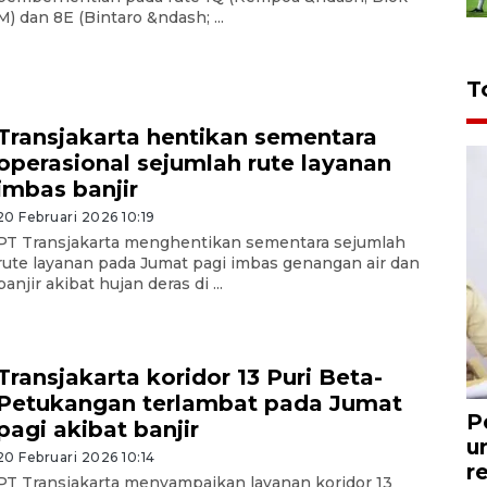
M) dan 8E (Bintaro &ndash; ...
T
Transjakarta hentikan sementara
operasional sejumlah rute layanan
imbas banjir
20 Februari 2026 10:19
PT Transjakarta menghentikan sementara sejumlah
rute layanan pada Jumat pagi imbas genangan air dan
banjir akibat hujan deras di ...
Transjakarta koridor 13 Puri Beta-
Petukangan terlambat pada Jumat
P
pagi akibat banjir
u
20 Februari 2026 10:14
r
PT Transjakarta menyampaikan layanan koridor 13