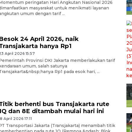
Momentum peringatan Hari Angkutan Nasional 2026
dimanfaatkan masyarakat untuk menikmati layanan
angkutan umum dengan tarif ...
Besok 24 April 2026, naik
Transjakarta hanya Rp1
23 April 2026 15:57
Pemerintah Provinsi DKI Jakarta memberlakukan tarif
kendaraan umum, salah satunya
Transjakarta&nbsp;hanya Rp1 pada esok hari, ...
Titik berhenti bus Transjakarta rute
1Q dan 8E ditambah mulai hari ini
18 April 2026 17:11
PT Transportasi Jakarta (Transjakarta) menambah titik
pemberhentian pada rute 1Q (Rempoa &ndash; Blok