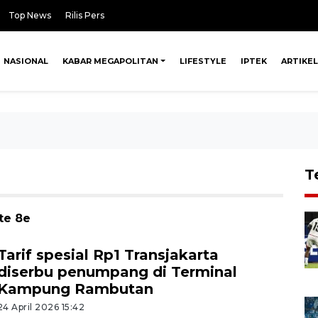
Top News
Rilis Pers
NASIONAL
KABAR MEGAPOLITAN
LIFESTYLE
IPTEK
ARTIKEL
T
te 8e
Tarif spesial Rp1 Transjakarta
diserbu penumpang di Terminal
Kampung Rambutan
24 April 2026 15:42