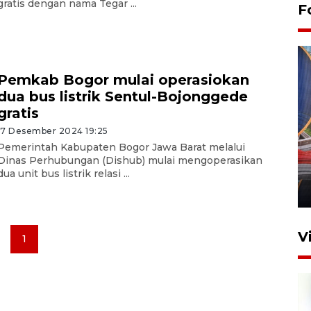
gratis dengan nama Tegar ...
F
Pemkab Bogor mulai operasiokan
dua bus listrik Sentul-Bojonggede
gratis
17 Desember 2024 19:25
Komisi V DPR tinjau
Pemerintah Kabupaten Bogor Jawa Barat melalui
perlintasan sebidang di
Dinas Perhubungan (Dishub) mulai mengoperasikan
Stasiun Bogor
dua unit bus listrik relasi ...
12 Juni 2026 18:49
V
1