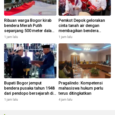
Ribuan warga Bogor kirab
Pemkot Depok gelorakan
bendera Merah Putih
cinta tanah air dengan
sepanjang 500 meter dalam
membagikan bendera
rangkaian FMP ke-11
merah putih
1 jam lalu
1 jam lalu
Bupati Bogor jemput
Pragalindo: Kompetensi
bendera pusaka tahun 1948
mahasiswa hukum perlu
dari pendopo bersejarah di
terus ditingkatkan
Desa Malasari
1 jam lalu
4 jam lalu