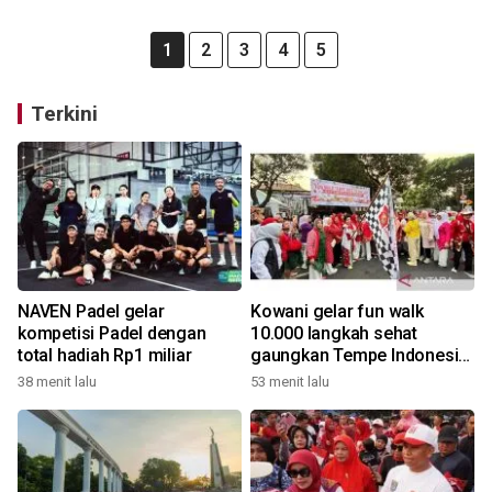
1
2
3
4
5
Terkini
NAVEN Padel gelar
Kowani gelar fun walk
kompetisi Padel dengan
10.000 langkah sehat
total hadiah Rp1 miliar
gaungkan Tempe Indonesia
Goes to UNESCO
38 menit lalu
53 menit lalu