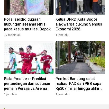
Polisi selidiki dugaan
Ketua DPRD Kota Bogor
hubungan sesama jenis
ajak warga dukung Sensus
pada kasus mutilasi Depok
Ekonomi 2026
37 menit lalu
1 jam lalu
Piala Presiden - Prediksi
Pemkot Bandung catat
pertandingan dan susunan
realiasi PAD dari PBB capai
pemain Persija vs Arema
Rp307 miliar hingga akhir
Juli 2026
1 jam lalu
1 jam lalu