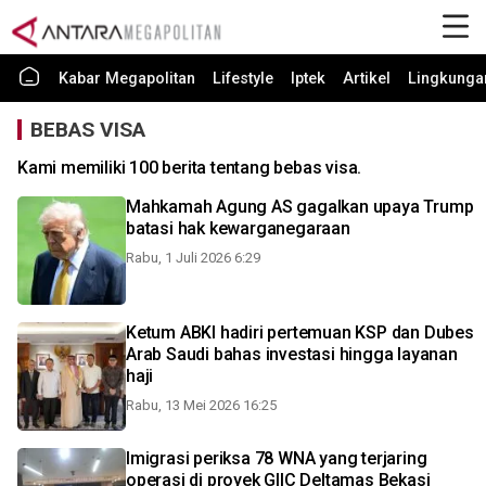
Kabar Megapolitan
Lifestyle
Iptek
Artikel
Lingkunga
BEBAS VISA
Kami memiliki 100 berita tentang bebas visa.
Mahkamah Agung AS gagalkan upaya Trump
batasi hak kewarganegaraan
Rabu, 1 Juli 2026 6:29
Ketum ABKI hadiri pertemuan KSP dan Dubes
Arab Saudi bahas investasi hingga layanan
haji
Rabu, 13 Mei 2026 16:25
Imigrasi periksa 78 WNA yang terjaring
operasi di proyek GIIC Deltamas Bekasi