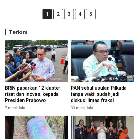
1
2
3
4
5
Terkini
BRIN paparkan 12 klaster
PAN sebut usulan Pilkada
riset dan inovasi kepada
tanpa wakil sudah jadi
Presiden Prabowo
diskusi lintas fraksi
7 menit lalu
33 menit lalu