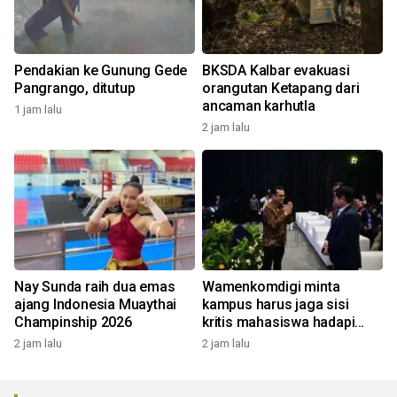
Pendakian ke Gunung Gede
BKSDA Kalbar evakuasi
Pangrango, ditutup
orangutan Ketapang dari
ancaman karhutla
1 jam lalu
2 jam lalu
Nay Sunda raih dua emas
Wamenkomdigi minta
ajang Indonesia Muaythai
kampus harus jaga sisi
Champinship 2026
kritis mahasiswa hadapi
Gen AI
2 jam lalu
2 jam lalu