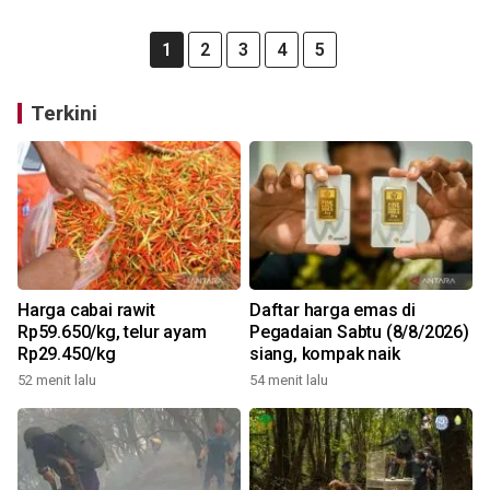
1
2
3
4
5
Terkini
Harga cabai rawit
Daftar harga emas di
Rp59.650/kg, telur ayam
Pegadaian Sabtu (8/8/2026)
Rp29.450/kg
siang, kompak naik
52 menit lalu
54 menit lalu