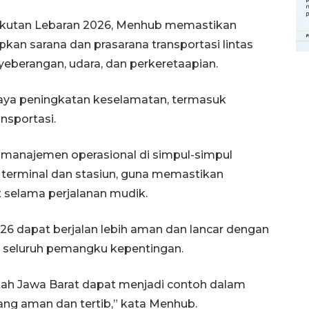
kutan Lebaran 2026, Menhub memastikan
an sarana dan prasarana transportasi lintas
nyeberangan, udara, dan perkeretaapian.
ya peningkatan keselamatan, termasuk
nsportasi.
 manajemen operasional di simpul-simpul
ti terminal dan stasiun, guna memastikan
selama perjalanan mudik.
6 dapat berjalan lebih aman dan lancar dengan
 seluruh pemangku kepentingan.
Memberantas kejahatan
jalanan Jakarta
ntah Jawa Barat dapat menjadi contoh dalam
ang aman dan tertib,” kata Menhub.
2026-08-05 18:00:00