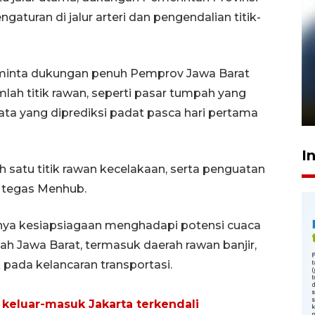
ngaturan di jalur arteri dan pengendalian titik-
Pelanggan Filaha Farm setia
minta dukungan penuh Pemprov Jawa Barat
sampai 8 tahan?
ah titik rawan, seperti pasar tumpah yang
1 Juni 2026 05:47
sata yang diprediksi padat pasca hari pertama
I
h satu titik rawan kecelakaan, serta penguatan
l,” tegas Menhub.
nya kesiapsiagaan menghadapi potensi cuaca
yah Jawa Barat, termasuk daerah rawan banjir,
pada kelancaran transportasi.
l keluar-masuk Jakarta terkendali