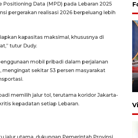
F
le Positioning Data (MPD) pada Lebaran 2025
ensi pergerakan realisasi 2026 berpeluang lebih
yiapkan kapasitas maksimal, khususnya di
at,” tutur Dudy.
Komisi V DPR tinjau
nggunaan mobil pribadi dalam perjalanan
perlintasan sebidang di
, mengingat sekitar 53 persen masyarakat
Stasiun Bogor
sportasi.
12 Juni 2026 18:49
adi memilih jalur tol, terutama koridor Jakarta-
kritis kepadatan setiap Lebaran.
V
u jalur utama, dukungan Pemerintah Provinsi