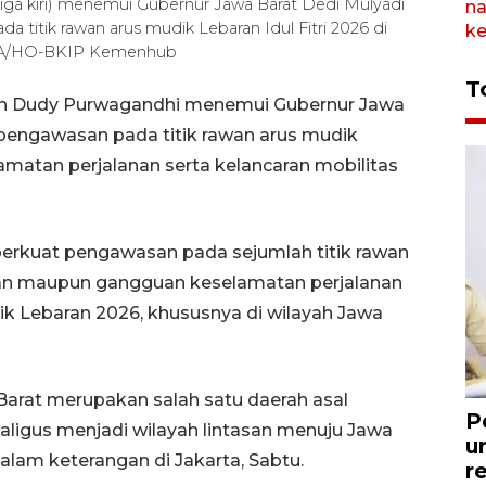
ga kiri) menemui Gubernur Jawa Barat Dedi Mulyadi
 titik rawan arus mudik Lebaran Idul Fitri 2026 di
TARA/HO-BKIP Kemenhub
T
an Dudy Purwagandhi menemui Gubernur Jawa
engawasan pada titik rawan arus mudik
matan perjalanan serta kelancaran mobilitas
kuat pengawasan pada sejumlah titik rawan
an maupun gangguan keselamatan perjalanan
k Lebaran 2026, khususnya di wilayah Jawa
 Barat merupakan salah satu daerah asal
P
kaligus menjadi wilayah lintasan menuju Jawa
u
lam keterangan di Jakarta, Sabtu.
r