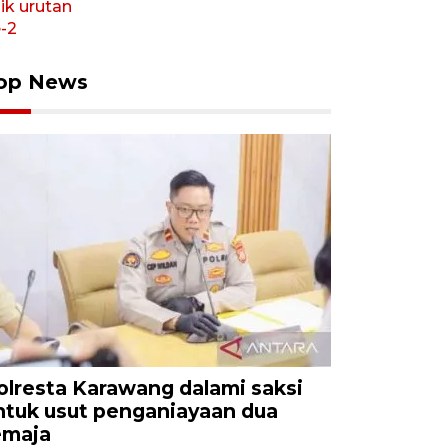
op News
olresta Karawang dalami saksi
ntuk usut penganiayaan dua
emaja