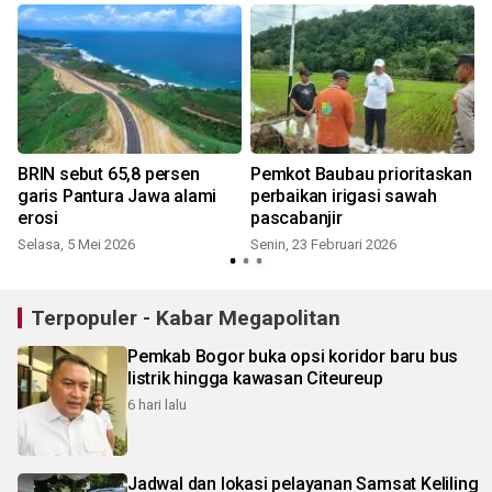
BRIN sebut 65,8 persen
Pemkot Baubau prioritaskan
garis Pantura Jawa alami
perbaikan irigasi sawah
erosi
pascabanjir
Selasa, 5 Mei 2026
Senin, 23 Februari 2026
S
Terpopuler - Kabar Megapolitan
Pemkab Bogor buka opsi koridor baru bus
listrik hingga kawasan Citeureup
6 hari lalu
Jadwal dan lokasi pelayanan Samsat Keliling