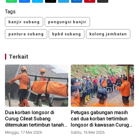
Tags:
banjir subang
pengungsi banjir
pantura subang
bpbd subang
kolong jembatan
Terkait
Dua korban longsor di
Petugas gabungan masih
Curug Cileat Subang
cari dua korban tertimbun
ditemukan tertimbun tanah
longsor di kawasan Curug
sedalam 2 meter
Cileat Subang
Minggu, 17 Mei 2026
Sabtu, 16 Mei 2026
S