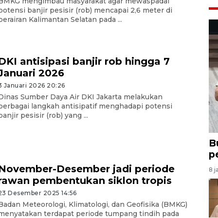
BMKG mengimbau masyarakat agar mewaspadai
potensi banjir pesisir (rob) mencapai 2,6 meter di
perairan Kalimantan Selatan pada ...
DKI antisipasi banjir rob hingga 7
Januari 2026
3 Januari 2026 20:26
Dinas Sumber Daya Air DKI Jakarta melakukan
berbagai langkah antisipatif menghadapi potensi
banjir pesisir (rob) yang ...
B
p
November-Desember jadi periode
8 j
rawan pembentukan siklon tropis
23 Desember 2025 14:56
Badan Meteorologi, Klimatologi, dan Geofisika (BMKG)
menyatakan terdapat periode tumpang tindih pada