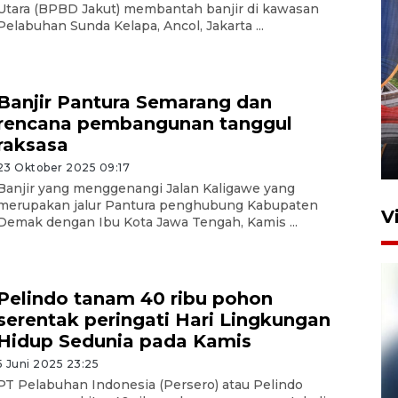
Utara (BPBD Jakut) membantah banjir di kawasan
Pelabuhan Sunda Kelapa, Ancol, Jakarta ...
Komisi V DPR tinjau
Banjir Pantura Semarang dan
perlintasan sebidang di
rencana pembangunan tanggul
Stasiun Bogor
raksasa
12 Juni 2026 18:49
23 Oktober 2025 09:17
Banjir yang menggenangi Jalan Kaligawe yang
merupakan jalur Pantura penghubung Kabupaten
V
Demak dengan Ibu Kota Jawa Tengah, Kamis ...
Pelindo tanam 40 ribu pohon
serentak peringati Hari Lingkungan
Hidup Sedunia pada Kamis
5 Juni 2025 23:25
PT Pelabuhan Indonesia (Persero) atau Pelindo