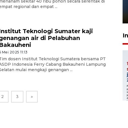
Pelanggan Filaha Farm setia
menanam sekitar 40 ribu pohon secara serentak di
empat regional dan empat ...
sampai 8 tahan?
1 Juni 2026 05:47
Institut Teknologi Sumater kaji
I
genangan air di Pelabuhan
Bakauheni
6 Mei 2025 11:13
Tim dosen Institut Teknologi Sumatera bersama PT
ASDP Indonesia Ferry Cabang Bakauheni Lampung
Selatan mulai mengkaji genangan ...
2
3
»