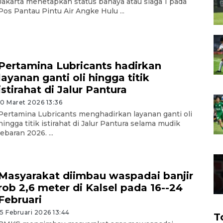
Jakarta menetapkan status bahaya atau siaga 1 pada
Pos Pantau Pintu Air Angke Hulu ...
Pertamina Lubricants hadirkan
layanan ganti oli hingga titik
istirahat di Jalur Pantura
10 Maret 2026 13:36
Pertamina Lubricants menghadirkan layanan ganti oli
hingga titik istirahat di Jalur Pantura selama mudik
lebaran 2026. ...
Masyarakat diimbau waspadai banjir
rob 2,6 meter di Kalsel pada 16--24
Februari
15 Februari 2026 13:44
T