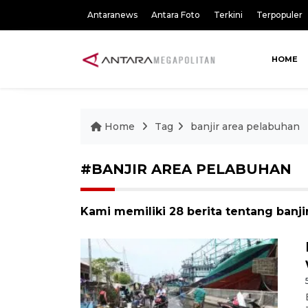
Antaranews
Antara Foto
Terkini
Terpopuler
HOME
Home
Tag
banjir area pelabuhan
#BANJIR AREA PELABUHAN
Kami memiliki 28 berita tentang banji