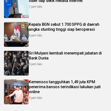
siber tiap detik melalui internet
1 jam lalu
Kepala BGN sebut 1.700 SPPG di daerah
angka stunting tinggi siap beroperasi
4 jam lalu
Sri Mulyani kembali menempati jabatan di
Bank Dunia
5 jam lalu
Kemensos tangguhkan 1,49 juta KPM
penerima bansos terindikasi lakukan judi
online
5 jam lalu