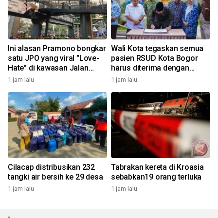
Ini alasan Pramono bongkar
Wali Kota tegaskan semua
satu JPO yang viral "Love-
pasien RSUD Kota Bogor
Hate" di kawasan Jalan
harus diterima dengan
Rasuna Said
profesional
1 jam lalu
1 jam lalu
Cilacap distribusikan 232
Tabrakan kereta di Kroasia
tangki air bersih ke 29 desa
sebabkan19 orang terluka
1 jam lalu
1 jam lalu