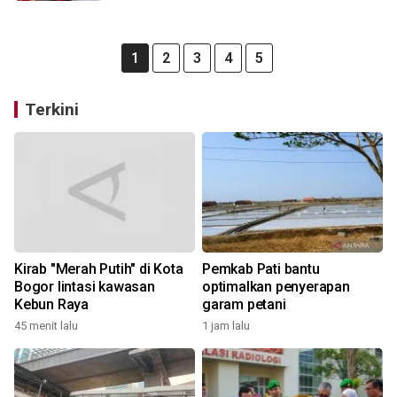
1
2
3
4
5
Terkini
Kirab "Merah Putih" di Kota
Pemkab Pati bantu
Bogor lintasi kawasan
optimalkan penyerapan
Kebun Raya
garam petani
45 menit lalu
1 jam lalu