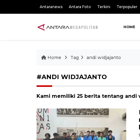
Antaranews
Antara Foto
Terkini
Terpopuler
HOME
Home
Tag
andi widjajanto
#ANDI WIDJAJANTO
Kami memiliki 25 berita tentang andi 