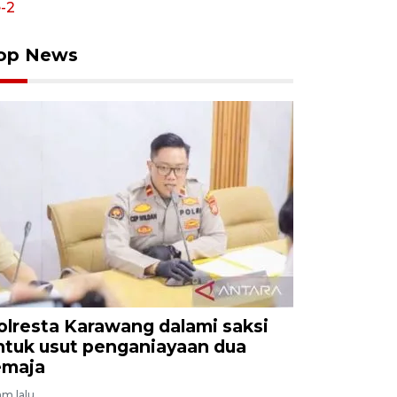
op News
olresta Karawang dalami saksi
ntuk usut penganiayaan dua
emaja
am lalu