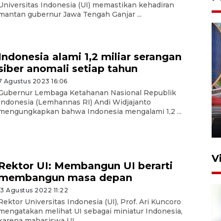
Universitas Indonesia (UI) memastikan kehadiran
mantan gubernur Jawa Tengah Ganjar ...
Indonesia alami 1,2 miliar serangan
siber anomali setiap tahun
7 Agustus 2023 16:06
Komisi V DPR tinjau
Gubernur Lembaga Ketahanan Nasional Republik
perlintasan sebidang di
Indonesia (Lemhannas RI) Andi Widjajanto
Stasiun Bogor
mengungkapkan bahwa Indonesia mengalami 1,2 ...
12 Juni 2026 18:49
V
Rektor UI: Membangun UI berarti
membangun masa depan
13 Agustus 2022 11:22
Rektor Universitas Indonesia (UI), Prof. Ari Kuncoro
mengatakan melihat UI sebagai miniatur Indonesia,
karena mahasiswa UI ...