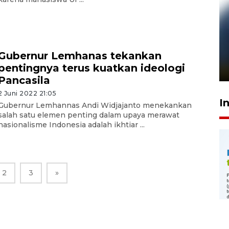
Pelanggan Filaha Farm setia
sampai 8 tahan?
Gubernur Lemhanas tekankan
pentingnya terus kuatkan ideologi
1 Juni 2026 05:47
Pancasila
2 Juni 2022 21:05
I
Gubernur Lemhannas Andi Widjajanto menekankan
salah satu elemen penting dalam upaya merawat
nasionalisme Indonesia adalah ikhtiar ...
2
3
»