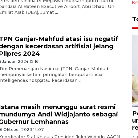
Presiden Kelima RI Megawati Soekarnoputri tiba di
bandara Al Bateen Executive Airport, Abu Dhabi, Uni
Emirat Arab (UEA), Jumat ...
T
TPN Ganjar-Mahfud atasi isu negatif
dengan kecerdasan artifisial jelang
Pilpres 2024
6 Januari 2024 12:16
Tim Pemenangan Nasional (TPN) Ganjar-Mahfud
mempunyai sistem peringatan berupa artificial
intelligence&nbsp;atau kecerdasan ...
Istana masih menunggu surat resmi
P
mundurnya Andi Widjajanto sebagai
u
Gubernur Lemhannas
r
16 Oktober 2023 14:07
Koordinator Staf Khusus Presiden Joko Widodo, AAGN
3 j