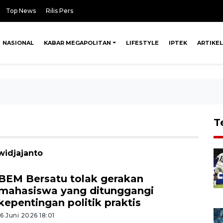
Top News
Rilis Pers
NASIONAL
KABAR MEGAPOLITAN
LIFESTYLE
IPTEK
ARTIKEL
T
widjajanto
BEM Bersatu tolak gerakan
mahasiswa yang ditunggangi
kepentingan politik praktis
16 Juni 2026 18:01