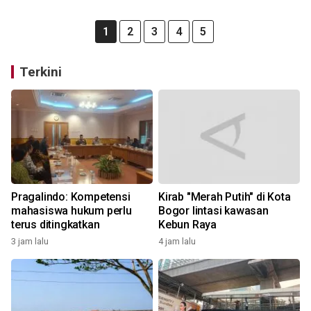
1
2
3
4
5
Terkini
Pragalindo: Kompetensi
Kirab "Merah Putih" di Kota
mahasiswa hukum perlu
Bogor lintasi kawasan
terus ditingkatkan
Kebun Raya
3 jam lalu
4 jam lalu