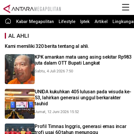
Kabar Megapolitan
Lifestyle
Iptek
Artikel
Lingkunga
AL AHLI
Kami memiliki 320 berita tentang al ahli.
KPK amankan mata uang asing sekitar Rp983
juta dalam OTT Bupati Langkat
Sabtu, 4 Juli 2026 7:50
UNIDA kukuhkan 405 lulusan pada wisuda ke-
53, lahirkan generasi unggul berkarakter
tauhid
Jumat, 12 Juni 2026 15:52
Profil Timnas Inggris, generasi emas incar
trofi usai 60 tahun menunggu