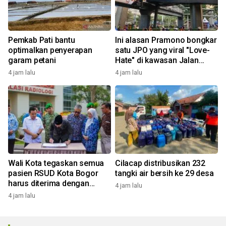
Pemkab Pati bantu
Ini alasan Pramono bongkar
optimalkan penyerapan
satu JPO yang viral "Love-
garam petani
Hate" di kawasan Jalan
Rasuna Said
4 jam lalu
4 jam lalu
Wali Kota tegaskan semua
Cilacap distribusikan 232
pasien RSUD Kota Bogor
tangki air bersih ke 29 desa
harus diterima dengan
4 jam lalu
profesional
4 jam lalu