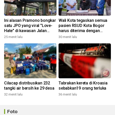
Ini alasan Pramono bongkar
Wali Kota tegaskan semua
satu JPO yang viral "Love-
pasien RSUD Kota Bogor
Hate" di kawasan Jalan
harus diterima dengan
Rasuna Said
profesional
25 menit lalu
30 menit lalu
Cilacap distribusikan 232
Tabrakan kereta di Kroasia
tangki air bersih ke 29 desa
sebabkan19 orang terluka
32 menit lalu
36 menit lalu
Foto