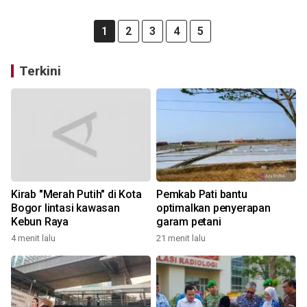
1
2
3
4
5
Terkini
Kirab "Merah Putih" di Kota
Pemkab Pati bantu
Bogor lintasi kawasan
optimalkan penyerapan
Kebun Raya
garam petani
4 menit lalu
21 menit lalu