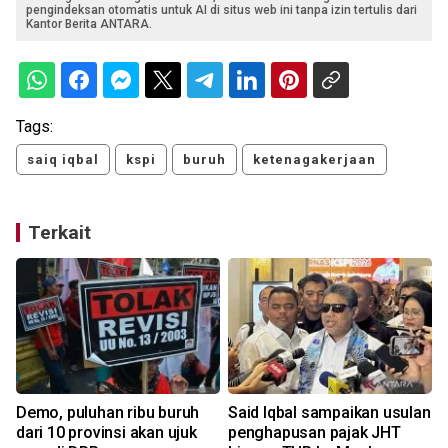
pengindeksan otomatis untuk AI di situs web ini tanpa izin tertulis dari
Kantor Berita ANTARA.
Tags:
saiq iqbal
kspi
buruh
ketenagakerjaan
Terkait
a
Demo, puluhan ribu buruh
Said Iqbal sampaikan usulan
dari 10 provinsi akan ujuk
penghapusan pajak JHT