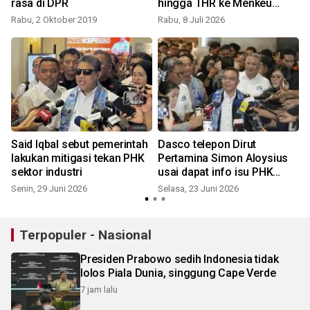
rasa di DPR
hingga THR ke Menkeu
Purbaya
Rabu, 2 Oktober 2019
Rabu, 8 Juli 2026
S
Said Iqbal sebut pemerintah
Dasco telepon Dirut
lakukan mitigasi tekan PHK
Pertamina Simon Aloysius
sektor industri
usai dapat info isu PHK
akibat gas mahal
Senin, 29 Juni 2026
Selasa, 23 Juni 2026
Terpopuler - Nasional
Presiden Prabowo sedih Indonesia tidak
lolos Piala Dunia, singgung Cape Verde
7 jam lalu