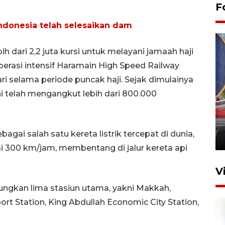
F
Indonesia telah selesaikan dam
 dari 2,2 juta kursi untuk melayani jamaah haji
erasi intensif Haramain High Speed Railway
ari selama periode puncak haji. Sejak dimulainya
ni telah mengangkut lebih dari 800.000
Komisi V DPR tinjau
perlintasan sebidang di
Stasiun Bogor
gai salah satu kereta listrik tercepat di dunia,
12 Juni 2026 18:49
 300 km/jam, membentang di jalur kereta api
V
ngkan lima stasiun utama, yakni Makkah,
port Station, King Abdullah Economic City Station,