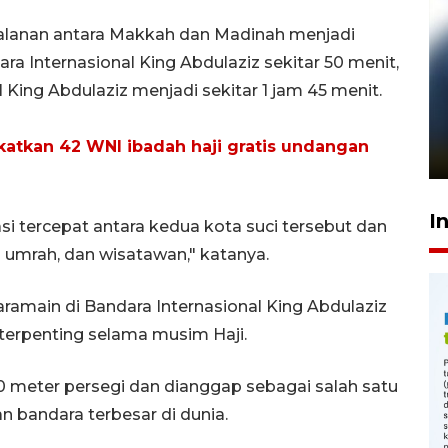
alanan antara Makkah dan Madinah menjadi
ra Internasional King Abdulaziz sekitar 50 menit,
 King Abdulaziz menjadi sekitar 1 jam 45 menit.
Pelanggan Filaha Farm setia
sampai 8 tahan?
katkan 42 WNI ibadah haji gratis undangan
1 Juni 2026 05:47
I
si tercepat antara kedua kota suci tersebut dan
h umrah, dan wisatawan," katanya.
ramain di Bandara Internasional King Abdulaziz
terpenting selama musim Haji.
.000 meter persegi dan dianggap sebagai salah satu
n bandara terbesar di dunia.