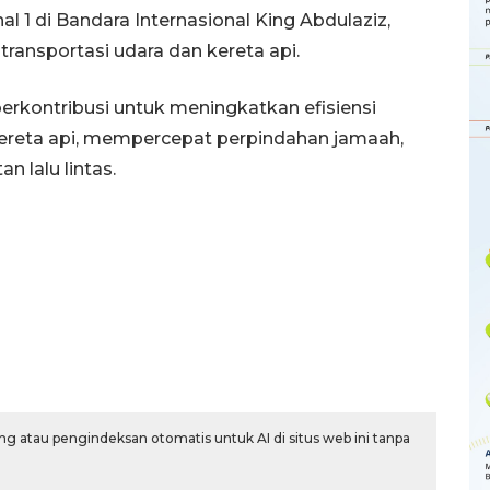
al 1 di Bandara Internasional King Abdulaziz,
transportasi udara dan kereta api.
berkontribusi untuk meningkatkan efisiensi
 kereta api, mempercepat perpindahan jamaah,
 lalu lintas.
Memberantas kejahatan
g atau pengindeksan otomatis untuk AI di situs web ini tanpa
jalanan Jakarta
2026-08-05 18:00:00