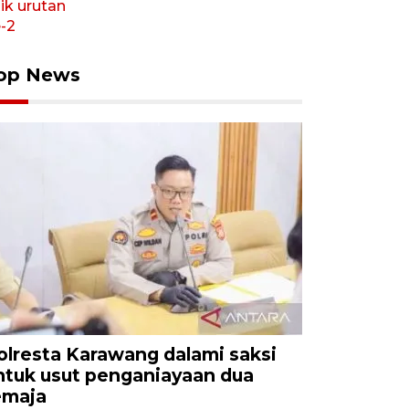
op News
olresta Karawang dalami saksi
ntuk usut penganiayaan dua
emaja