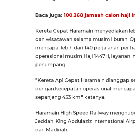
Baca juga:
100.268 jamaah calon haji 
Kereta Cepat Haramain menyediakan lebih
dan wisatawan selama musim liburan. Op
mencapai lebih dari 140 perjalanan per h
operasional musim Haji 1447H, layanan i
penumpang.
"Kereta Api Cepat Haramain dianggap seba
dengan kecepatan operasional mencapai
sepanjang 453 km," katanya.
Haramain High Speed Railway menghubu
Jeddah, King Abdulaziz International Air
dan Madinah.