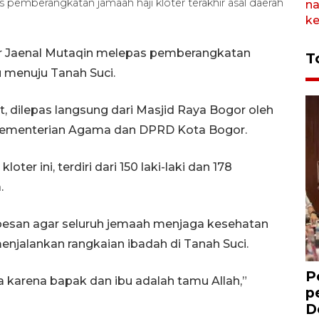
 pemberangkatan jamaah haji kloter terakhir asal daerah
or Jaenal Mutaqin melepas pemberangkatan
T
tu menuju Tanah Suci.
at, dilepas langsung dari Masjid Raya Bogor oleh
Kementerian Agama dan DPRD Kota Bogor.
er ini, terdiri dari 150 laki-laki dan 178
a.
pesan agar seluruh jemaah menjaga kesehatan
njalankan rangkaian ibadah di Tanah Suci.
P
 karena bapak dan ibu adalah tamu Allah,”
p
D