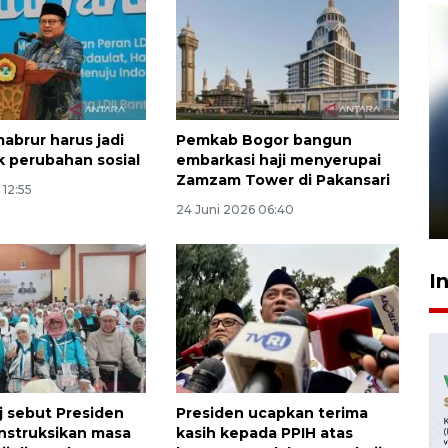
 mabrur harus jadi
Pemkab Bogor bangun
 perubahan sosial
embarkasi haji menyerupai
Pelanggan Filaha Farm setia
Zamzam Tower di Pakansari
sampai 8 tahan?
 12:55
24 Juni 2026 06:40
1 Juni 2026 05:47
I
 sebut Presiden
Presiden ucapkan terima
nstruksikan masa
kasih kepada PPIH atas