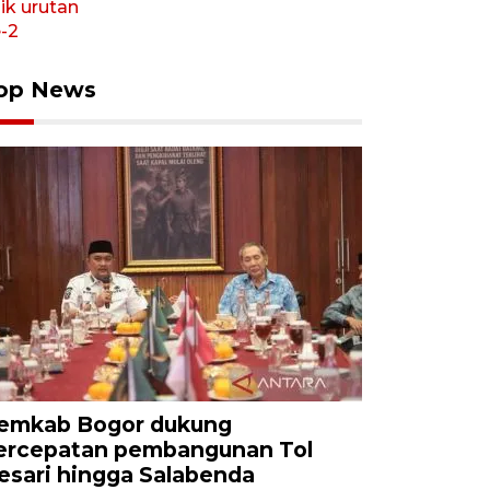
op News
emkab Bogor dukung
ercepatan pembangunan Tol
esari hingga Salabenda