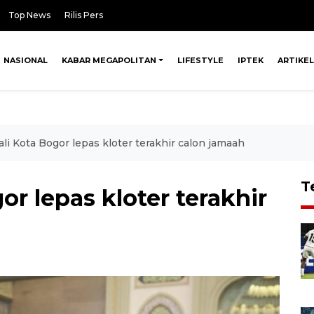
Top News
Rilis Pers
NASIONAL
KABAR MEGAPOLITAN
LIFESTYLE
IPTEK
ARTIKEL
li Kota Bogor lepas kloter terakhir calon jamaah
T
or lepas kloter terakhir