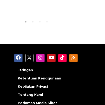
Vaksin HPV untuk siswa laki-
Memberan
laki
jalanan J
2026-08-06 06:30:00
2026-08-05 18
Jaringan
Ketentuan Penggunaan
Kebijakan Privasi
Tentang Kami
Pedoman Media Siber