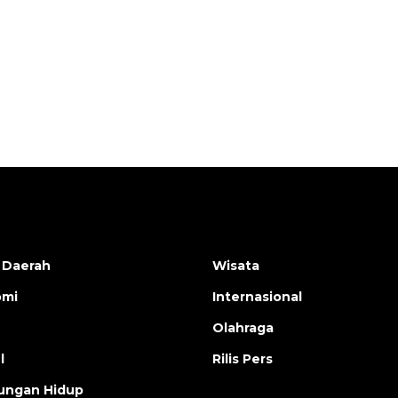
Waspadai penyakit saat
musim kemarau
2026-08-05 12:00:00
 Daerah
Wisata
omi
Internasional
Olahraga
l
Rilis Pers
ungan Hidup