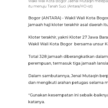
Wakil Wali Kota Bogor Jaenal Mutaqin melepas
itu menuju Tanah Suci. (Antara/HO-ist)
Bogor (ANTARA) - Wakil Wali Kota Bog
jamaah haji kloter terakhir asal daerah i
Kloter terakhir, yakni Kloter 27 Jawa Bar
Wakil Wali Kota Bogor bersama unsur 
Total 328 jamaah diberangkatkan dalam klot
perempuan, termasuk tiga jamaah lansi
Dalam sambutannya, Jenal Mutaqin ber
dan mengikuti arahan petugas selama me
“Gunakan kesempatan ini sebaik-baiknya
katanya.