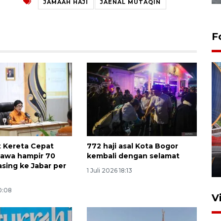
JAMAAH HAJI
JAENAL MUTAQIN
F
Komisi V DPR tinjau
perlintasan sebidang di
 Kereta Cepat
772 haji asal Kota Bogor
Stasiun Bogor
awa hampir 70
kembali dengan selamat
12 Juni 2026 18:49
 asing ke Jabar per
1 Juli 2026 18:13
20:08
V