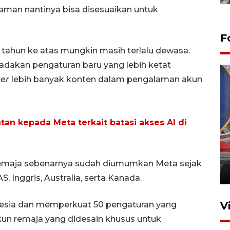
 aman nantinya bisa disesuaikan untuk
F
3 tahun ke atas mungkin masih terlalu dewasa.
gadakan pengaturan baru yang lebih ketat
ter
lebih banyak konten dalam pengalaman akun
tan kepada Meta terkait batasi akses AI di
Komisi V DPR tinjau
perlintasan sebidang di
Stasiun Bogor
emaja sebenarnya sudah diumumkan Meta sejak
12 Juni 2026 18:49
 Inggris, Australia, serta Kanada.
ndonesia dan memperkuat 50 pengaturan yang
V
kun remaja yang didesain khusus untuk