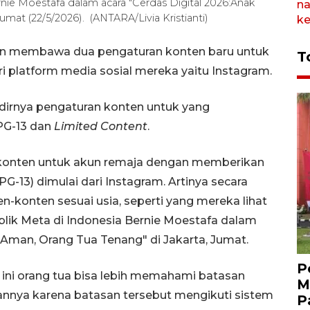
rnie Moestafa dalam acara "Cerdas Digital 2026:Anak
mat (22/5/2026). (ANTARA/Livia Kristianti)
n membawa dua pengaturan konten baru untuk
T
i platform media sosial mereka yaitu Instagram.
dirnya pengaturan konten untuk yang
PG-13 dan
Limited Content
.
 konten untuk akun remaja dengan memberikan
(PG-13) dimulai dari Instagram. Artinya secara
-konten sesuai usia, seperti yang mereka lihat
ublik Meta di Indonesia Bernie Moestafa dalam
 Aman, Orang Tua Tenang" di Jakarta, Jumat.
P
ni orang tua bisa lebih memahami batasan
M
annya karena batasan tersebut mengikuti sistem
P