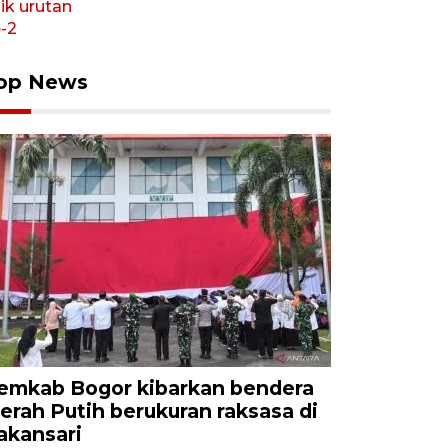
op News
emkab Bogor kibarkan bendera
erah Putih berukuran raksasa di
akansari