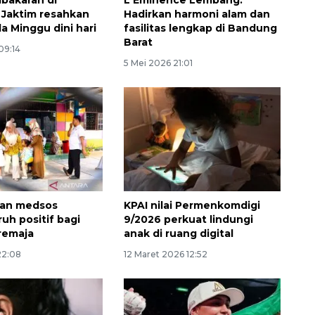
Belanja turis asing beri angin
Jaktim resahkan
Hadirkan harmoni alam dan
segar bagi ekonomi
a Minggu dini hari
fasilitas lengkap di Bandung
2026-08-05 09:00:00
Barat
09:14
5 Mei 2026 21:01
an medsos
KPAI nilai Permenkomdigi
uh positif bagi
9/2026 perkuat lindungi
remaja
anak di ruang digital
 22:08
12 Maret 2026 12:52