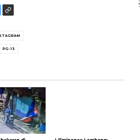
NSTAGRAM
PG-13
bakaran di
L'Eminence Lembang: