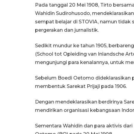
Pada tanggal 20 Mei 1908, Tirto bersama
Wahidin Sudirohusodo, mendeklarasikan 
sempat belajar di STOVIA, namun tidak se
pergerakan dan jurnalistik.
Sedikit mundur ke tahun 1905, berbare
(School tot Opleiding van Inlandsche Art
mengunjungi para kenalannya, untuk m
Sebelum Boedi Oetomo dideklarasikan pa
membentuk Sarekat Prijaji pada 1906.
Dengan mendeklarasikan berdirinya Sarekat
mendirikan organisasi kebangsaan Indon
Sementara Wahidin dan para aktivis dar