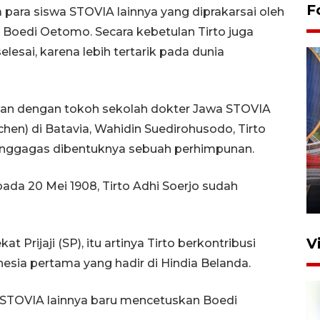
F
 para siswa STOVIA lainnya yang diprakarsai oleh
Boedi Oetomo. Secara kebetulan Tirto juga
lesai, karena lebih tertarik pada dunia
ngan dengan tokoh sekolah dokter Jawa STOVIA
chen) di Batavia, Wahidin Suedirohusodo, Tirto
Komisi V DPR tinjau
enggagas dibentuknya sebuah perhimpunan.
perlintasan sebidang di
Stasiun Bogor
da 20 Mei 1908, Tirto Adhi Soerjo sudah
12 Juni 2026 18:49
V
 Prijaji (SP), itu artinya Tirto berkontribusi
esia pertama yang hadir di Hindia Belanda.
i STOVIA lainnya baru mencetuskan Boedi