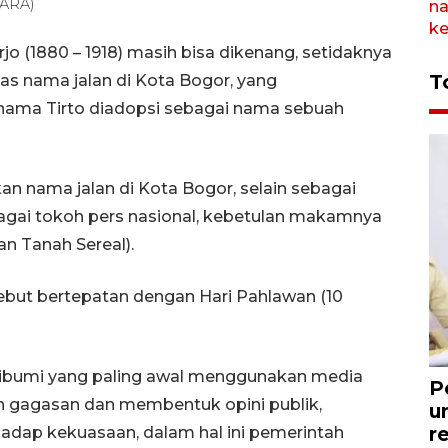
TARA)
jo (1880 – 1918) masih bisa dikenang, setidaknya
T
s nama jalan di Kota Bogor, yang
nama Tirto diadopsi sebagai nama sebuah
ikan nama jalan di Kota Bogor, selain sebagai
agai tokoh pers nasional, kebetulan makamnya
n Tanah Sereal).
ebut bertepatan dengan Hari Pahlawan (10
 pribumi yang paling awal menggunakan media
P
n gagasan dan membentuk opini publik,
u
r
hadap kekuasaan, dalam hal ini pemerintah