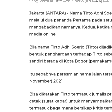
Sang Pemula Tirto Adhi Soerjo (ANTARA) (AN
Jakarta (ANTARA) - Nama Tirto Adhi Soer
melalui dua penanda Pertama pada serua
mengabadikan namanya. Kedua, ketika 
media online.
Bila nama Tirto Adhi Soerjo (Tirto) dijad
bentuk penghargaan terhadap Tirto seb
sendiri berada di Kota Bogor (pemakama
Itu sebabnya peresmian nama jalan ters
November) 2021.
Bisa dikatakan Tirto termasuk jurnalis
cetak (surat kabar) untuk menyampaika
termasuk bagaimana bersikap kritis ter