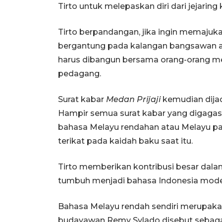
Tirto untuk melepaskan diri dari jejaring
Tirto berpandangan, jika ingin memajuka
bergantung pada kalangan bangsawan a
harus dibangun bersama orang-orang me
pedagang.
Surat kabar
Medan Prijaji
kemudian dija
Hampir semua surat kabar yang digagas 
bahasa Melayu rendahan atau Melayu pas
terikat pada kaidah baku saat itu.
Tirto memberikan kontribusi besar da
tumbuh menjadi bahasa Indonesia modern
Bahasa Melayu rendah sendiri merupaka
budayawan Remy Sylado disebut sebagai 