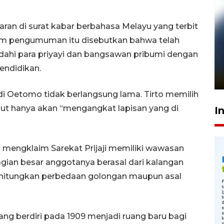
an di surat kabar berbahasa Melayu yang terbit
alam pengumuman itu disebutkan bahwa telah
Pelanggan Filaha Farm setia
ahi para priyayi dan bangsawan pribumi dengan
sampai 8 tahan?
endidikan.
1 Juni 2026 05:47
 Oetomo tidak berlangsung lama. Tirto memilih
but hanya akan “mengangkat lapisan yang di
I
a mengklaim Sarekat Prijaji memiliki wawasan
gian besar anggotanya berasal dari kalangan
erhitungkan perbedaan golongan maupun asal
ng berdiri pada 1909 menjadi ruang baru bagi