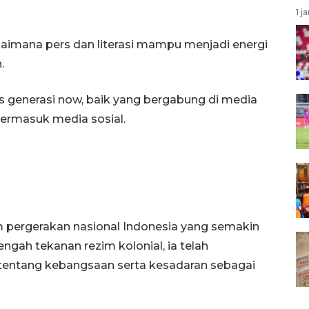
1 j
gaimana pers dan literasi mampu menjadi energi
.
lis generasi now, baik yang bergabung di media
termasuk media sosial.
m pergerakan nasional Indonesia yang semakin
ngah tekanan rezim kolonial, ia telah
entang kebangsaan serta kesadaran sebagai