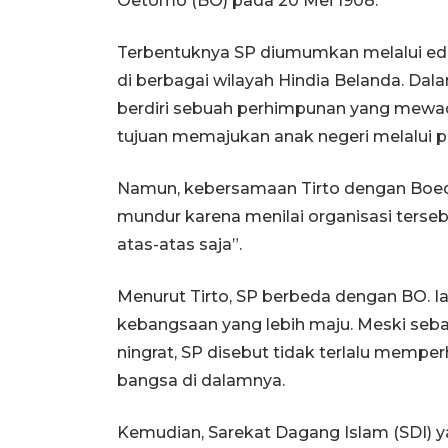
Oetomo (BO) pada 20 Mei 1908.
Terbentuknya SP diumumkan melalui edar
di berbagai wilayah Hindia Belanda. D
berdiri sebuah perhimpunan yang mewad
tujuan memajukan anak negeri melalui p
Namun, kebersamaan Tirto dengan Boedi
mundur karena menilai organisasi terse
atas-atas saja”.
Menurut Tirto, SP berbeda dengan BO. I
kebangsaan yang lebih maju. Meski seba
ningrat, SP disebut tidak terlalu memp
bangsa di dalamnya.
Kemudian, Sarekat Dagang Islam (SDI) ya