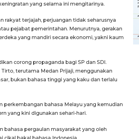
 keningratan yang selama ini mengitarinya.
n rakyat terjajah, perjuangan tidak seharusnya
tau pejabat pemerintahan. Menurutnya, gerakan
rdeka yang mandiri secara ekonomi, yakni kaum
dikan corong propaganda bagi SP dan SDI.
Tirto, terutama Medan Prijaji, menggunakan
ar, bukan bahasa tinggi yang kaku dan terlalu
lam perkembangan bahasa Melayu yang kemudian
 yang kini digunakan sehari-hari.
Memberantas kejahatan
jalanan Jakarta
n bahasa pergaulan masyarakat yang oleh
2026-08-05 18:00:00
cikal bakal bahasa Indonesia.