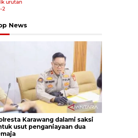
op News
olresta Karawang dalami saksi
ntuk usut penganiayaan dua
emaja