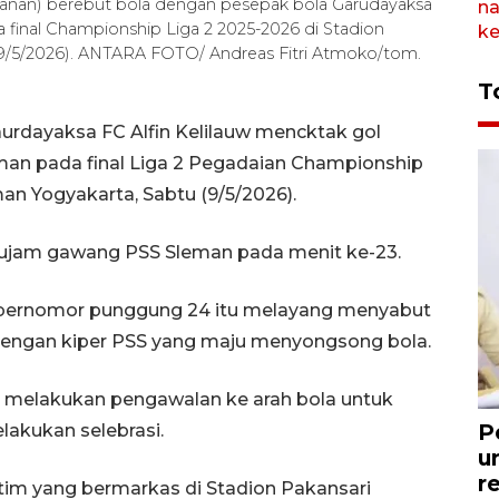
kanan) berebut bola dengan pesepak bola Garudayaksa
final Championship Liga 2 2025-2026 di Stadion
(9/5/2026). ANTARA FOTO/ Andreas Fitri Atmoko/tom.
T
urdayaksa FC Alfin Kelilauw mencktak gol
an pada final Liga 2 Pegadaian Championship
n Yogyakarta, Sabtu (9/5/2026).
hujam gawang PSS Sleman pada menit ke-23.
bernomor punggung 24 itu melayang menyabut
engan kiper PSS yang maju menyongsong bola.
in melakukan pengawalan ke arah bola untuk
P
lakukan selebrasi.
u
r
tim yang bermarkas di Stadion Pakansari