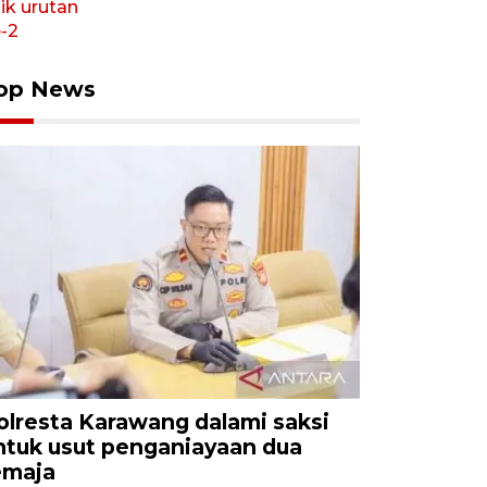
op News
olresta Karawang dalami saksi
ntuk usut penganiayaan dua
emaja