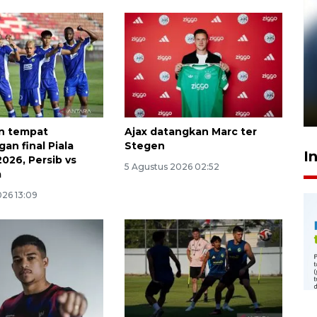
Pelanggan Filaha Farm setia
sampai 8 tahan?
1 Juni 2026 05:47
n tempat
Ajax datangkan Marc ter
an final Piala
Stegen
I
026, Persib vs
5 Agustus 2026 02:52
a
026 13:09