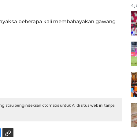
4 j
rudayaksa beberapa kali membahayakan gawang
g atau pengindeksan otomatis untuk AI di situs web ini tanpa