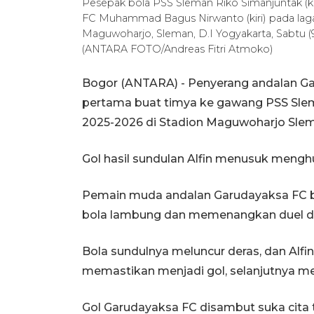
Pesepak bola PSS Sleman Riko Simanjuntak (
FC Muhammad Bagus Nirwanto (kiri) pada laga 
Maguwoharjo, Sleman, D.I Yogyakarta, Sabtu 
(ANTARA FOTO/Andreas Fitri Atmoko)
Bogor (ANTARA) - Penyerang andalan Ga
pertama buat timya ke gawang PSS Slem
2025-2026 di Stadion Maguwoharjo Slema
Gol hasil sundulan Alfin menusuk meng
Pemain muda andalan Garudayaksa FC 
bola lambung dan memenangkan duel d
Bola sundulnya meluncur deras, dan Alf
memastikan menjadi gol, selanjutnya me
Gol Garudayaksa FC disambut suka cita 