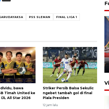
F
GARUDAYAKSA
PSS SLEMAN
FINAL LIGA 1
Komisi V DPR tinjau
perlintasan sebidang di
Stasiun Bogor
12 Juni 2026 18:49
V
ndividu, bawa
Striker Persib Balsa Sekulic
B Timah United ke
ngebet tambah gol di final
IJL All Star 2026
Piala Presiden
12 jam lalu