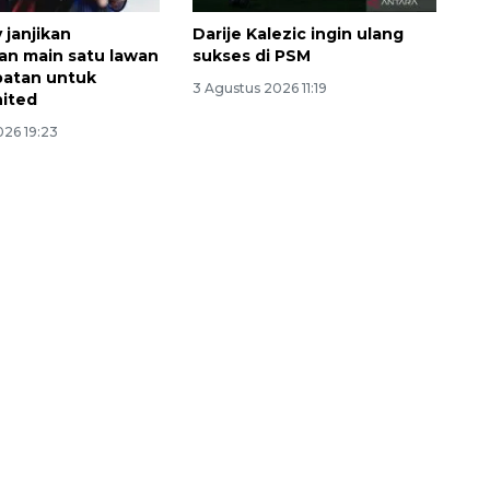
y janjikan
Darije Kalezic ingin ulang
n main satu lawan
sukses di PSM
patan untuk
3 Agustus 2026 11:19
ited
026 19:23
Memberantas kejahatan
jalanan Jakarta
2026-08-05 18:00:00