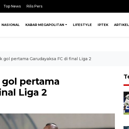
Top News
Rilis Pers
NASIONAL
KABAR MEGAPOLITAN
LIFESTYLE
IPTEK
ARTIKEL
ak gol pertama Garudayaksa FC di final Liga 2
T
k gol pertama
nal Liga 2