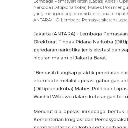
Lembaga Pemasyarakatan (Lapas) Kelas I Cipin
Narkoba (Dittipidnarkoba) Mabes Polri mengun
yang mengandung etomidate di dua tempat hib
ANTARA/HO-Lembaga Pemasyarakatan (Lapas) 
Jakarta (ANTARA) - Lembaga Pemasyarak
Direktorat Tindak Pidana Narkoba (Ditt
peredaran narkotika jenis ekstasi dan
hiburan malam di Jakarta Barat.
"Berhasil diungkap praktik peredaran n
etomidate melalui operasi gabungan ant
(Dittipidnarkoba) Mabes Polri dan Lapas 
Wachid Wibowo dalam keterangan tertuli
Menurut dia, operasi ini sebagai bentuk
Kementerian Imigrasi dan Pemasyaraka
pemberantasan narkoba serta berbagai 