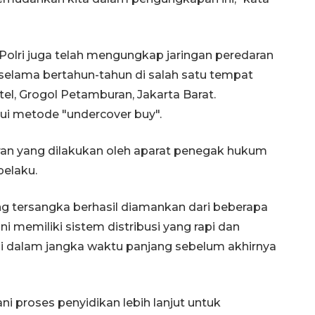
Polri juga telah mengungkap jaringan peredaran
selama bertahun-tahun di salah satu tempat
el, Grogol Petamburan, Jakarta Barat.
ui metode "undercover buy".
ran yang dilakukan oleh aparat penegak hukum
pelaku.
160 ribu sambungan baru
jaringan gas 2026
ang tersangka berhasil diamankan dari beberapa
2026-08-07 18:00:00
ni memiliki sistem distribusi yang rapi dan
si dalam jangka waktu panjang sebelum akhirnya
ni proses penyidikan lebih lanjut untuk