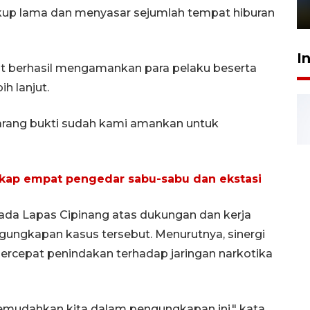
1 Juni 2026 05:47
ukup lama dan menyasar sejumlah tempat hiburan
I
t berhasil mengamankan para pelaku beserta
h lanjut.
barang bukti sudah kami amankan untuk
kap empat pengedar sabu-sabu dan ekstasi
ada Lapas Cipinang atas dukungan dan kerja
ungkapan kasus tersebut. Menurutnya, sinergi
epat penindakan terhadap jaringan narkotika
emudahkan kita dalam pengungkapan ini," kata