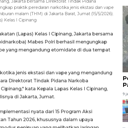
ang, Jakarta bersama Direktorat Tindak Pidana
gkap praktik peredaran narkotika jenis ekstasi dan vape
uran malam (THM) di Jakarta Barat, Jumat (15/5/2026).
Kelas I Cipinang
atan (Lapas) Kelas I Cipinang, Jakarta bersama
ipidnarkoba) Mabes Polri berhasil mengungkap
 vape yang mengandung etomidate di dua tempat
arkotika jenis ekstasi dan vape yang mengandung
P
ara Direktorat Tindak Pidana Narkoba
P
Cipinang," kata Kepala Lapas Kelas I Cipinang,
9 j
snya di Jakarta, Jumat.
 implementasi nyata dari 15 Program Aksi
tan Tahun 2026, khususnya dalam upaya
modus penipuan yang melibatkan jaringan