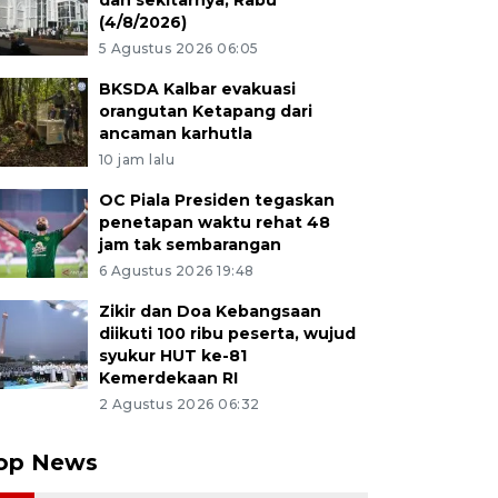
dan sekitarnya, Rabu
(4/8/2026)
5 Agustus 2026 06:05
BKSDA Kalbar evakuasi
orangutan Ketapang dari
ancaman karhutla
10 jam lalu
OC Piala Presiden tegaskan
penetapan waktu rehat 48
jam tak sembarangan
6 Agustus 2026 19:48
Zikir dan Doa Kebangsaan
diikuti 100 ribu peserta, wujud
syukur HUT ke-81
Kemerdekaan RI
2 Agustus 2026 06:32
op News