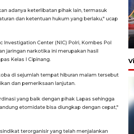
n adanya keterlibatan pihak lain, termasuk
Komisi V DPR tinjau
 aturan dan ketentuan hukum yang berlaku," ucap
perlintasan sebidang di
Stasiun Bogor
12 Juni 2026 18:49
c Investigation Center (NIC) Polri, Kombes Pol
 jaringan narkotika ini merupakan hasil
pas Kelas I Cipinang.
V
koba di sejumlah tempat hiburan malam tersebut
dikan dan pemeriksaan lanjutan.
dinasi yang baik dengan pihak Lapas sehingga
andung etomidate bisa diungkap dengan cepat,"
Pelanggan Filaha Farm setia
sampai 8 tahan?
sindikat terorganisir yang telah menjalankan