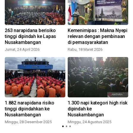
263 narapidana berisiko
Kemenimipas : Makna Nyepi
tinggi dipindah ke Lapas
relevan dengan pembinaan
Nusakambangan
di pemasyarakatan
Jumat, 24 April 2026
Rabu, 18 Maret 2026
1.882 narapidana risiko
1.300 napi kategori high risk
tinggi dipindahkan ke
dipindah ke
Nusakambangan
Nusakambangan
Minggu, 28 Desember 2025
Minggu, 24 Agustus 2025
S