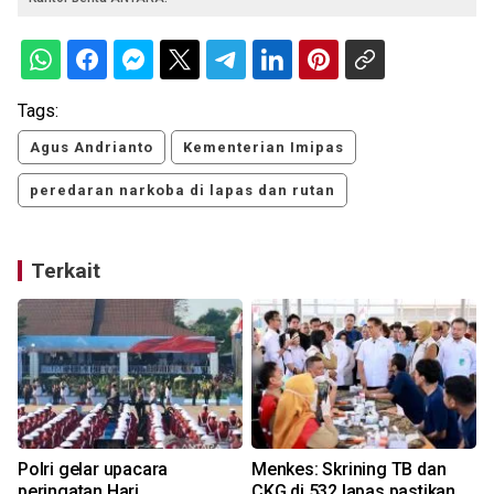
Tags:
Agus Andrianto
Kementerian Imipas
peredaran narkoba di lapas dan rutan
Terkait
Polri gelar upacara
Menkes: Skrining TB dan
peringatan Hari
CKG di 532 lapas pastikan