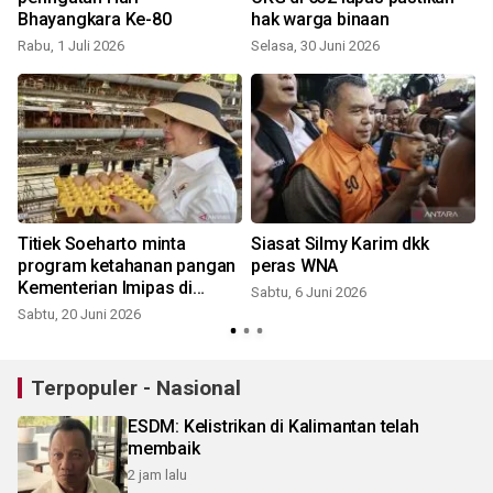
Bhayangkara Ke-80
hak warga binaan
Rabu, 1 Juli 2026
Selasa, 30 Juni 2026
K
Titiek Soeharto minta
Siasat Silmy Karim dkk
program ketahanan pangan
peras WNA
Kementerian Imipas di
Sabtu, 6 Juni 2026
Nusakambangan ditiru
Sabtu, 20 Juni 2026
S
Terpopuler - Nasional
ESDM: Kelistrikan di Kalimantan telah
membaik
2 jam lalu