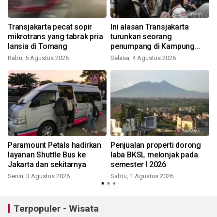
Transjakarta pecat sopir
Ini alasan Transjakarta
mikrotrans yang tabrak pria
turunkan seorang
lansia di Tomang
penumpang di Kampung
Melayu
Rabu, 5 Agustus 2026
Selasa, 4 Agustus 2026
J
Paramount Petals hadirkan
Penjualan properti dorong
layanan Shuttle Bus ke
laba BKSL melonjak pada
Jakarta dan sekitarnya
semester I 2026
Senin, 3 Agustus 2026
Sabtu, 1 Agustus 2026
K
Terpopuler - Wisata