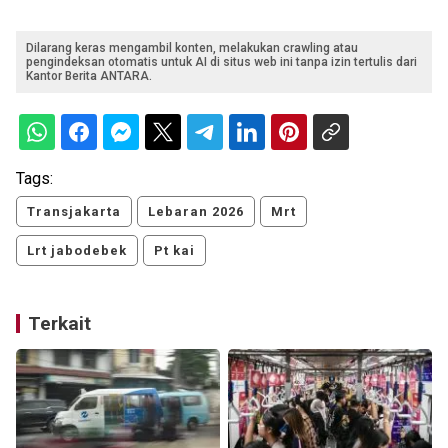
Dilarang keras mengambil konten, melakukan crawling atau
pengindeksan otomatis untuk AI di situs web ini tanpa izin tertulis dari
Kantor Berita ANTARA.
Tags:
Transjakarta
Lebaran 2026
Mrt
Lrt jabodebek
Pt kai
Terkait