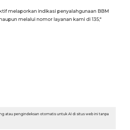
aktif melaporkan indikasi penyalahgunaan BBM
aupun melalui nomor layanan kami di 135,"
160 ribu sambungan baru
jaringan gas 2026
2026-08-07 18:00:00
g atau pengindeksan otomatis untuk AI di situs web ini tanpa