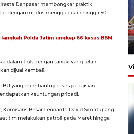
olresta Denpasar membongkar praktik
solar dengan modus menggunakan hingga 50
Komisi V DPR tinjau
perlintasan sebidang di
i langkah Polda Jatim ungkap 66 kasus BBM
Stasiun Bogor
12 Juni 2026 18:49
 ke dalam truk dengan tangki yang telah
V
kan dijual kembali.
 SPBU yang membantu proses pengisian
endapatkan keuntungan pribadi.
r, Komisaris Besar Leonardo David Simatupang
aat tim melakukan patroli pada Maret hingga
Pelanggan Filaha Farm setia