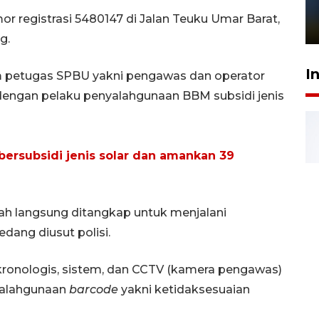
sampai 8 tahan?
egistrasi 5480147 di Jalan Teuku Umar Barat,
1 Juni 2026 05:47
g.
I
 petugas SPBU yakni pengawas dan operator
dengan pelaku penyalahgunaan BBM subsidi jenis
 bersubsidi jenis solar dan amankan 39
h langsung ditangkap untuk menjalani
dang diusut polisi.
ronologis, sistem, dan CCTV (kamera pengawas)
yalahgunaan
barcode
yakni ketidaksesuaian