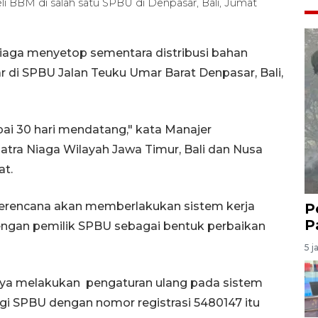
i BBM di salah satu SPBU di Denpasar, Bali, Jumat
iaga menyetop sementara distribusi bahan
ar di SPBU Jalan Teuku Umar Barat Denpasar, Bali,
mpai 30 hari mendatang," kata Manajer
atra Niaga Wilayah Jawa Timur, Bali dan Nusa
at.
 berencana akan memberlakukan sistem kerja
P
P
engan pemilik SPBU sebagai bentuk perbaikan
5 j
nya melakukan
pengaturan ulang pada sistem
ogi SPBU dengan nomor registrasi 5480147 itu