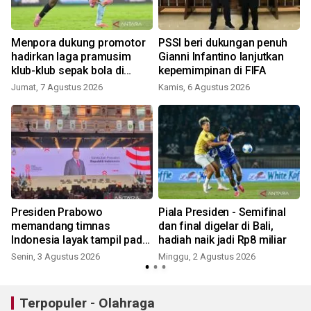
Menpora dukung promotor
PSSI beri dukungan penuh
hadirkan laga pramusim
Gianni Infantino lanjutkan
J
klub-klub sepak bola di
kepemimpinan di FIFA
Indonesia
Jumat, 7 Agustus 2026
Kamis, 6 Agustus 2026
Presiden Prabowo
Piala Presiden - Semifinal
memandang timnas
dan final digelar di Bali,
Indonesia layak tampil pada
hadiah naik jadi Rp8 miliar
Piala Dunia 2030
Senin, 3 Agustus 2026
Minggu, 2 Agustus 2026
J
Terpopuler - Olahraga