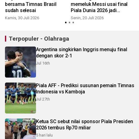
bersama Timnas Brasil
memeluk Messi usai final
sudah selesai
Piala Dunia 2026 jadi
M
sorotan
Kamis, 30 Juli 2026
Senin, 20 Juli 2026
Terpopuler - Olahraga
Argentina singkirkan Inggris menuju final
dengan skor 2-1
Jul 16th
Piala AFF - Prediksi susunan pemain Timnas
Indonesia vs Kamboja
Jul 27th
Ketua SC sebut nilai sponsor Piala Presiden
2026 tembus Rp70 miliar
5 hari lalu