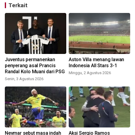
Terkait
Juventus permanenkan
Aston Villa menang lawan
penyerang asal Prancis
Indonesia All Stars 3-1
Randal Kolo Muani dari PSG
Minggu, 2 Agustus 2026
J
Senin, 3 Agustus 2026
Neymar sebut masa indah
Aksi Sergio Ramos