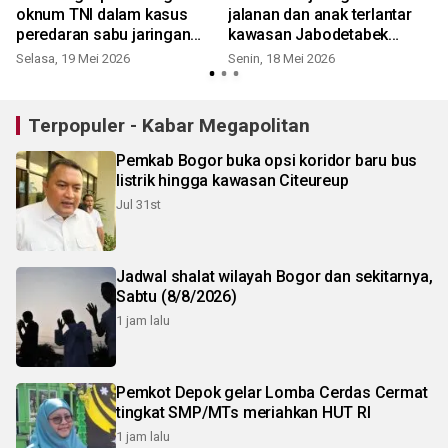
H
oknum TNI dalam kasus
jalanan dan anak terlantar
peredaran sabu jaringan
kawasan Jabodetabek
S
Aceh-Bogor
masuk Sekolah Rakyat
Selasa, 19 Mei 2026
Senin, 18 Mei 2026
Terpopuler - Kabar Megapolitan
Pemkab Bogor buka opsi koridor baru bus
listrik hingga kawasan Citeureup
Jul 31st
Jadwal shalat wilayah Bogor dan sekitarnya,
Sabtu (8/8/2026)
1 jam lalu
Pemkot Depok gelar Lomba Cerdas Cermat
tingkat SMP/MTs meriahkan HUT RI
1 jam lalu