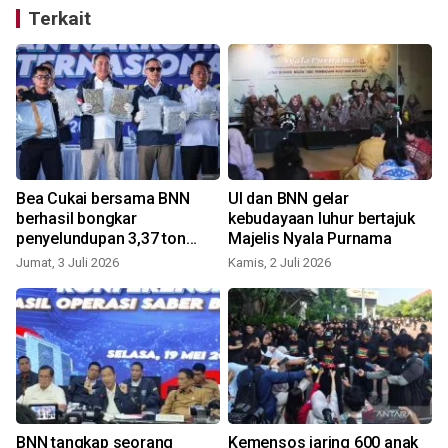
Terkait
Bea Cukai bersama BNN
UI dan BNN gelar
berhasil bongkar
kebudayaan luhur bertajuk
penyelundupan 3,37 ton
Majelis Nyala Purnama
narkotika lewat X-ray
Jumat, 3 Juli 2026
Kamis, 2 Juli 2026
R
BNN tangkap seorang
Kemensos jaring 600 anak