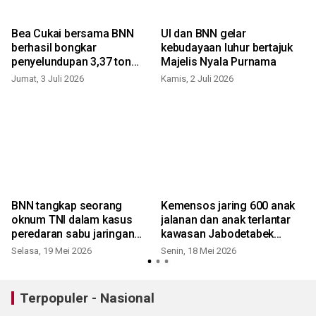
Bea Cukai bersama BNN
UI dan BNN gelar
berhasil bongkar
kebudayaan luhur bertajuk
penyelundupan 3,37 ton
Majelis Nyala Purnama
narkotika lewat X-ray
Jumat, 3 Juli 2026
Kamis, 2 Juli 2026
S
BNN tangkap seorang
Kemensos jaring 600 anak
H
oknum TNI dalam kasus
jalanan dan anak terlantar
peredaran sabu jaringan
kawasan Jabodetabek
Aceh-Bogor
masuk Sekolah Rakyat
Selasa, 19 Mei 2026
Senin, 18 Mei 2026
S
Terpopuler - Nasional