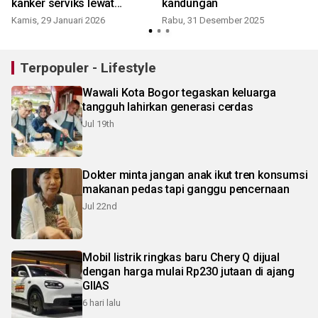
kanker serviks lewat
kandungan
pemberian vaksin HPV
Kamis, 29 Januari 2026
Rabu, 31 Desember 2025
Terpopuler - Lifestyle
Wawali Kota Bogor tegaskan keluarga
tangguh lahirkan generasi cerdas
Jul 19th
Dokter minta jangan anak ikut tren konsumsi
makanan pedas tapi ganggu pencernaan
Jul 22nd
Mobil listrik ringkas baru Chery Q dijual
dengan harga mulai Rp230 jutaan di ajang
GIIAS
6 hari lalu