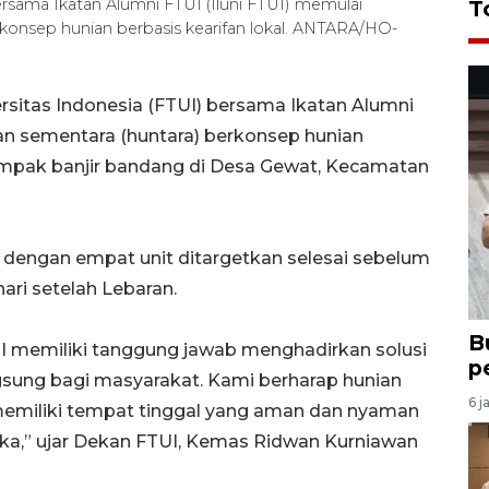
bersama Ikatan Alumni FTUI (Iluni FTUI) memulai
T
onsep hunian berbasis kearifan lokal. ANTARA/HO-
ersitas Indonesia (FTUI) bersama Ikatan Alumni
an sementara (huntara)
berkonsep hunian
mpak banjir bandang di Desa Gewat, Kecamatan
a dengan empat unit ditargetkan selesai sebelum
 hari setelah Lebaran.
B
TUI memiliki tanggung jawab menghadirkan solusi
p
gsung bagi masyarakat. Kami berharap hunian
6 j
emiliki tempat tinggal yang aman dan nyaman
a,” ujar Dekan FTUI, Kemas Ridwan Kurniawan