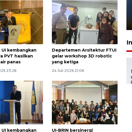
Pelanggan Filaha Farm setia
sampai 8 tahan?
1 Juni 2026 05:47
I
i UI kembangkan
Departemen Arsitektur FTUI
ya PVT hasilkan
gelar workshop 3D robotic
 air panas
yang ketiga
026 23:28
24 Juli 2026 21:08
i UI kembangkan
UI-BRIN bersinergi