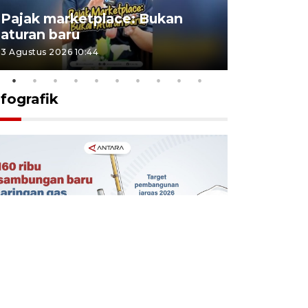
Lomba kic
Pajak marketplace: Bukan
punah? in
aturan baru
Indonesi
3 Agustus 2026 10:44
27 Juli 2026 1
nfografik