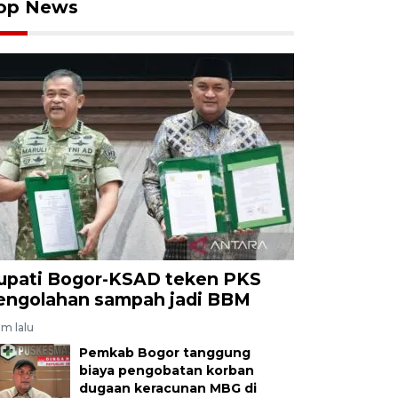
op News
upati Bogor-KSAD teken PKS
engolahan sampah jadi BBM
am lalu
Pemkab Bogor tanggung
biaya pengobatan korban
dugaan keracunan MBG di