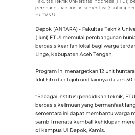
Fakultas Teknik Universitas Indonesia (FTUI) 
pembangunan hunian sementara (huntara) berk
Humas UI
Depok (ANTARA) -
Fakultas Teknik Univ
(Iluni) FTUI memulai pembangunan huni
berbasis kearifan lokal
bagi warga terda
Linge, Kabupaten Aceh Tengah.
Program ini menargetkan 12 unit huntar
Idul Fitri dan tujuh unit lainnya dalam 30
“Sebagai institusi pendidikan teknik, F
berbasis keilmuan yang bermanfaat lan
sementara ini dapat membantu warga m
sambil menata kembali kehidupan merek
di Kampus UI Depok, Kamis.