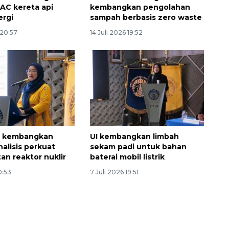
 AC kereta api
kembangkan pengolahan
ergi
sampah berbasis zero waste
 20:57
14 Juli 2026 19:52
UI kembangkan
UI kembangkan limbah
alisis perkuat
sekam padi untuk bahan
an reaktor nuklir
baterai mobil listrik
Ekonomi triwulan II-2026
tumbuh 5,29 persen
10:53
7 Juli 2026 19:51
2026-08-06 18:45:00