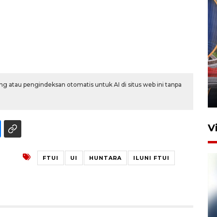
Komisi V DPR tinjau
perlintasan sebidang di
Stasiun Bogor
g atau pengindeksan otomatis untuk AI di situs web ini tanpa
12 Juni 2026 18:49
V
FTUI
UI
HUNTARA
ILUNI FTUI