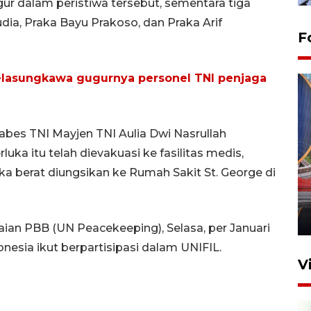
ur dalam peristiwa tersebut, sementara tiga
dia, Praka Bayu Prakoso, dan Praka Arif
F
elasungkawa gugurnya personel TNI penjaga
bes TNI Mayjen TNI Aulia Dwi Nasrullah
ka itu telah dievakuasi ke fasilitas medis,
Komisi V DPR tinjau
a berat diungsikan ke Rumah Sakit St. George di
perlintasan sebidang di
Stasiun Bogor
12 Juni 2026 18:49
an PBB (UN Peacekeeping), Selasa, per Januari
nesia ikut berpartisipasi dalam UNIFIL.
V