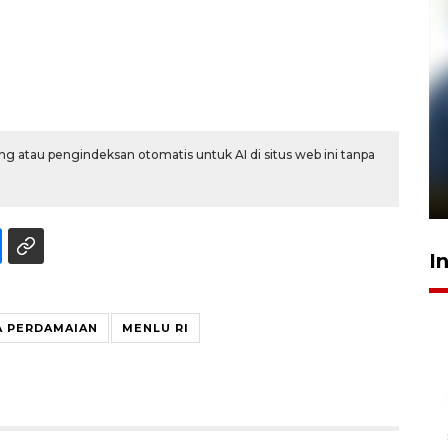
Pelanggan Filaha Farm setia
g atau pengindeksan otomatis untuk AI di situs web ini tanpa
sampai 8 tahan?
1 Juni 2026 05:47
I
A PERDAMAIAN
MENLU RI