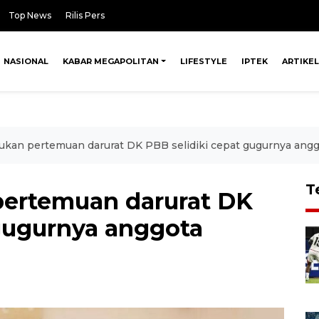
Top News
Rilis Pers
NASIONAL
KABAR MEGAPOLITAN
LIFESTYLE
IPTEK
ARTIKEL
ukan pertemuan darurat DK PBB selidiki cepat gugurnya ang
T
pertemuan darurat DK
 gugurnya anggota