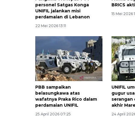
personel Satgas Konga
BRICS akt
UNIFIL jalankan misi
15 Mei 2026 1
perdamaian di Lebanon
22 Mei 2026 13:11
PBB sampaikan
UNIFIL um
belasungkawa atas
gugur usa
wafatnya Praka Rico dalam
serangan 
perdamaian UNIFIL
akhir Mare
25 April 2026 07:25
24 April 202