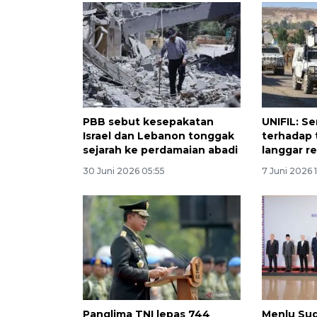
PBB sebut kesepakatan
UNIFIL: S
Israel dan Lebanon tonggak
terhadap 
sejarah ke perdamaian abadi
langgar r
30 Juni 2026 05:55
7 Juni 2026 
Panglima TNI lepas 744
Menlu Sug