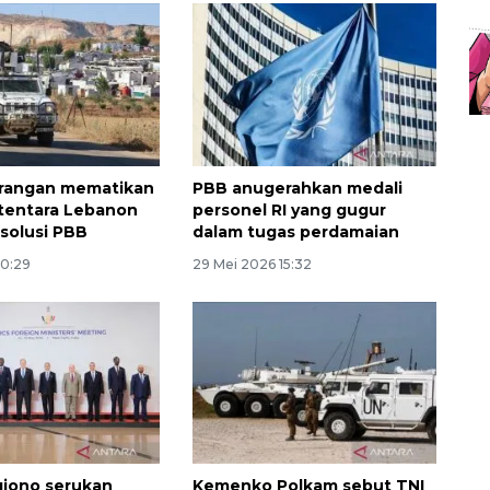
erangan mematikan
PBB anugerahkan medali
tentara Lebanon
personel RI yang gugur
esolusi PBB
dalam tugas perdamaian
10:29
29 Mei 2026 15:32
Sinyal positif perekonomian
iono serukan
Kemenko Polkam sebut TNI