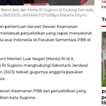
 Barrot (kiri) dan Menlu RI Sugiono di Gedung Pancasila,
bu (26/3/2025). (ANTARA FOTO/Bayu Pratama S/nym.)
T
kan pertemuan darurat Dewan Keamanan
mendesak penyelidikan yang cepat, menyeluruh
ota asal Indonesia di Pasukan Sementara PBB di
i Menteri Luar Negeri (Menlu) RI di X,
lu RI Sugiono menghubungi Sekretaris Jenderal
in (30/3) terkait gugurnya anggota pasukan
ia.
Dewan Keamanan PBB dan penyelidikan yang
P
p
ikian kata Sugiono.
t