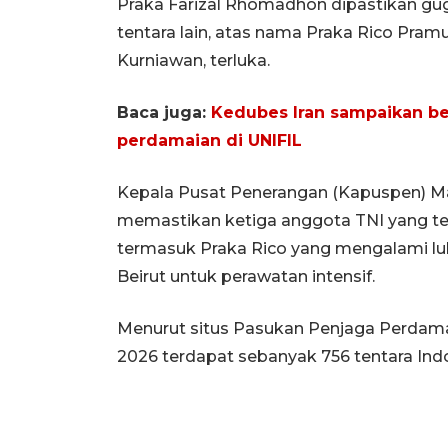
Praka Farizal Rhomadhon dipastikan gug
tentara lain, atas nama Praka Rico Pramu
Kurniawan, terluka.
Baca juga:
Kedubes Iran sampaikan b
perdamaian di UNIFIL
Kepala Pusat Penerangan (Kapuspen) Ma
memastikan ketiga anggota TNI yang terlu
termasuk Praka Rico yang mengalami luk
Beirut untuk perawatan intensif.
Menurut situs Pasukan Penjaga Perdamai
2026 terdapat sebanyak 756 tentara Indo