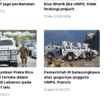
Indonesia
if jaga perdamaian
bisa ditarik jika UNIFIL tidak
2026-08-05 15:00:00
lindungi prajurit
1:13
13 Mei 2026 06:18
umkan Praka Rico
Pemerintah RI belasungkawa
i terluka dalam
atas gugurnya anggota
di Lebanon pada
UNIFIL Prancis
t lalu
19 April 2026 21:11
6 19:37