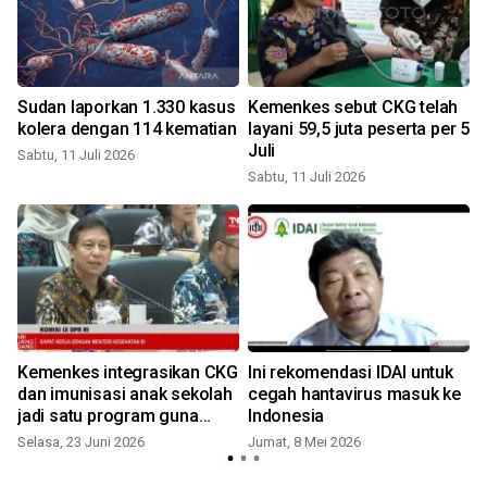
Sudan laporkan 1.330 kasus
Kemenkes sebut CKG telah
r
kolera dengan 114 kematian
layani 59,5 juta peserta per 5
Juli
Sabtu, 11 Juli 2026
Sabtu, 11 Juli 2026
Kemenkes integrasikan CKG
Ini rekomendasi IDAI untuk
dan imunisasi anak sekolah
cegah hantavirus masuk ke
jadi satu program guna
Indonesia
perluas cakupan
Selasa, 23 Juni 2026
Jumat, 8 Mei 2026
S