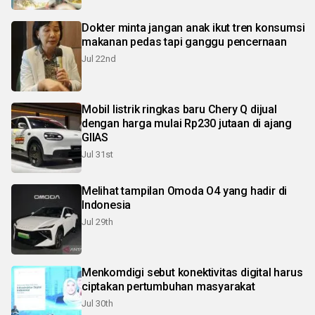
Dokter minta jangan anak ikut tren konsumsi
makanan pedas tapi ganggu pencernaan
Jul 22nd
Mobil listrik ringkas baru Chery Q dijual
dengan harga mulai Rp230 jutaan di ajang
GIIAS
Jul 31st
Melihat tampilan Omoda O4 yang hadir di
Indonesia
Jul 29th
Menkomdigi sebut konektivitas digital harus
ciptakan pertumbuhan masyarakat
Jul 30th