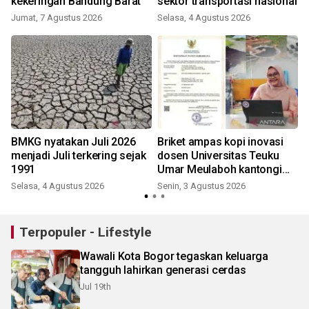
kekeringan Bandung Barat
sektor transportasi nasional
Jumat, 7 Agustus 2026
Selasa, 4 Agustus 2026
BMKG nyatakan Juli 2026
Briket ampas kopi inovasi
menjadi Juli terkering sejak
dosen Universitas Teuku
1991
Umar Meulaboh kantongi
sertifikat paten
Selasa, 4 Agustus 2026
Senin, 3 Agustus 2026
J
Terpopuler - Lifestyle
Wawali Kota Bogor tegaskan keluarga
tangguh lahirkan generasi cerdas
Jul 19th