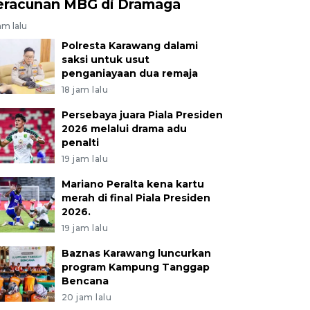
eracunan MBG di Dramaga
am lalu
Polresta Karawang dalami
saksi untuk usut
penganiayaan dua remaja
18 jam lalu
Persebaya juara Piala Presiden
2026 melalui drama adu
penalti
19 jam lalu
Mariano Peralta kena kartu
merah di final Piala Presiden
2026.
19 jam lalu
Baznas Karawang luncurkan
program Kampung Tanggap
Bencana
20 jam lalu