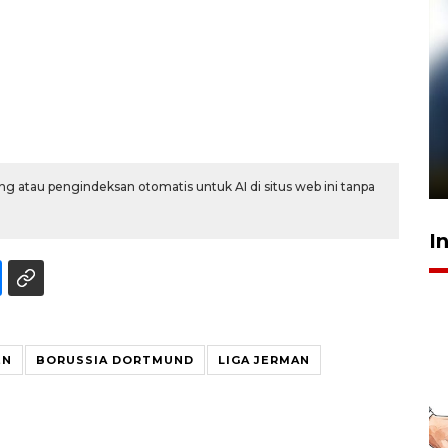
Pelanggan Filaha Farm setia
sampai 8 tahan?
1 Juni 2026 05:47
g atau pengindeksan otomatis untuk AI di situs web ini tanpa
I
EN
BORUSSIA DORTMUND
LIGA JERMAN