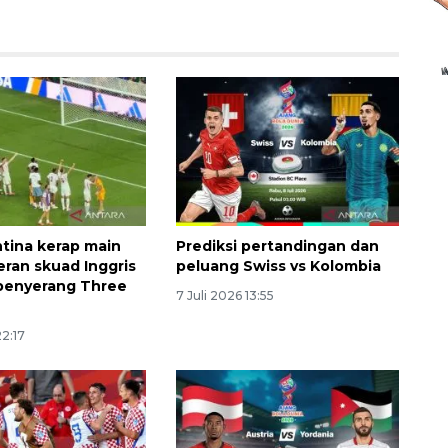
tina kerap main
Prediksi pertandingan dan
eran skuad Inggris
peluang Swiss vs Kolombia
penyerang Three
7 Juli 2026 13:55
22:17
Ekspedisi Rupiah Berdaulat
2026 sambangi Papua