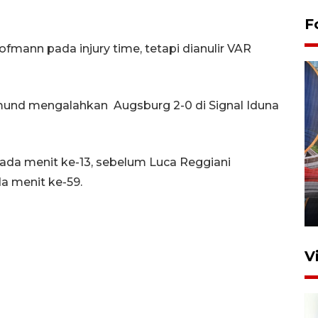
F
mann pada injury time, tetapi dianulir VAR
tmund mengalahkan Augsburg 2-0 di Signal Iduna
Komisi V DPR tinjau
a menit ke-13, sebelum Luca Reggiani
perlintasan sebidang di
 menit ke-59.
Stasiun Bogor
12 Juni 2026 18:49
V