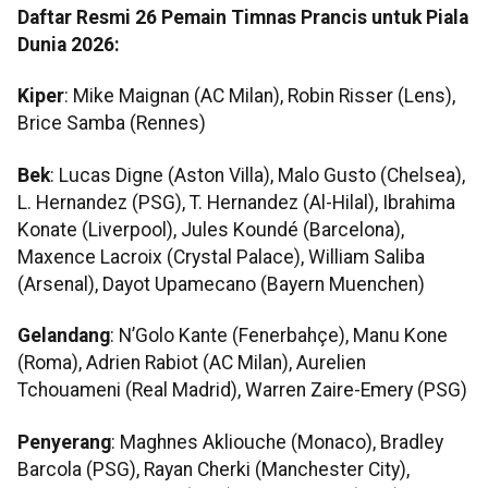
Daftar Resmi 26 Pemain Timnas Prancis untuk Piala
Dunia 2026:
Kiper
: Mike Maignan (AC Milan), Robin Risser (Lens),
Brice Samba (Rennes)
Bek
: Lucas Digne (Aston Villa), Malo Gusto (Chelsea),
L. Hernandez (PSG), T. Hernandez (Al-Hilal), Ibrahima
Konate (Liverpool), Jules Koundé (Barcelona),
Maxence Lacroix (Crystal Palace), William Saliba
(Arsenal), Dayot Upamecano (Bayern Muenchen)
Gelandang
: N’Golo Kante (Fenerbahçe), Manu Kone
(Roma), Adrien Rabiot (AC Milan), Aurelien
Tchouameni (Real Madrid), Warren Zaire-Emery (PSG)
Penyerang
: Maghnes Akliouche (Monaco), Bradley
Barcola (PSG), Rayan Cherki (Manchester City),