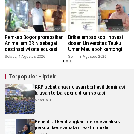
Pemkab Bogor promosikan
Briket ampas kopi inovasi
Animalium BRIN sebagai
dosen Universitas Teuku
destinasi wisata edukasi
Umar Meulaboh kantongi
sertifikat paten
Selasa, 4 Agustus 2026
Senin, 3 Agustus 2026
Terpopuler - Iptek
KKP sebut anak nelayan berhasil dominasi
lulusan terbaik pendidikan vokasi
5 hari lalu
Peneliti UI kembangkan metode analisis
perkuat keselamatan reaktor nuklir