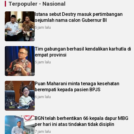
Terpopuler - Nasional
Istana sebut Destry masuk pertimbangan
sejumlah nama calon Gubernur BI
5 jam lalu
Tim gabungan berhasil kendalikan karhutla di
empat provinsi
5 jam lalu
Puan Maharani minta tenaga kesehatan
berempati kepada pasien BPJS
6 jam lalu
BGN telah berhentikan 66 kepala dapur MBG
per hari ini atas tindakan tidak disiplin
7 jam lalu