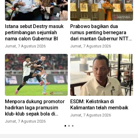
Istana sebut Destry masuk
Prabowo bagikan dua
pertimbangan sejumlah
rumus penting bernegara
nama calon Gubernur BI
dari mantan Gubernur NTT
Ben Mboi
Jumat, 7 Agustus 2026
Jumat, 7 Agustus 2026
Menpora dukung promotor
ESDM: Kelistrikan di
hadirkan laga pramusim
Kalimantan telah membaik
klub-klub sepak bola di
Jumat, 7 Agustus 2026
Indonesia
Jumat, 7 Agustus 2026