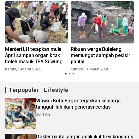
Menteri LH tetapkan mulai
Ribuan warga Buleleng
April sampah organik tak
memungut sampah pesisir
boleh masuk TPA Suwung
pantai
Bali
Kamis, 5 Maret 2026
Minggu, 1 Maret 2026
J
Terpopuler - Lifestyle
Wawali Kota Bogor tegaskan keluarga
tangguh lahirkan generasi cerdas
Jul 19th
Dokter minta jangan anak ikut tren konsumsi