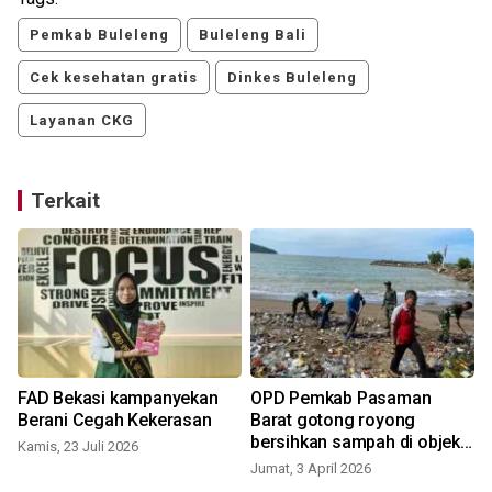
Pemkab Buleleng
Buleleng Bali
Cek kesehatan gratis
Dinkes Buleleng
Layanan CKG
Terkait
FAD Bekasi kampanyekan
OPD Pemkab Pasaman
Berani Cegah Kekerasan
Barat gotong royong
bersihkan sampah di objek
Kamis, 23 Juli 2026
wisata pantai
Jumat, 3 April 2026
S