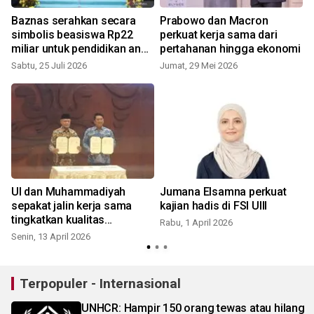
Baznas serahkan secara
Prabowo dan Macron
simbolis beasiswa Rp22
perkuat kerja sama dari
miliar untuk pendidikan anak
pertahanan hingga ekonomi
Palestina
Sabtu, 25 Juli 2026
Jumat, 29 Mei 2026
UI dan Muhammadiyah
Jumana Elsamna perkuat
sepakat jalin kerja sama
kajian hadis di FSI UIII
a
tingkatkan kualitas
Rabu, 1 April 2026
pendidikan
Senin, 13 April 2026
R
Terpopuler - Internasional
UNHCR: Hampir 150 orang tewas atau hilang