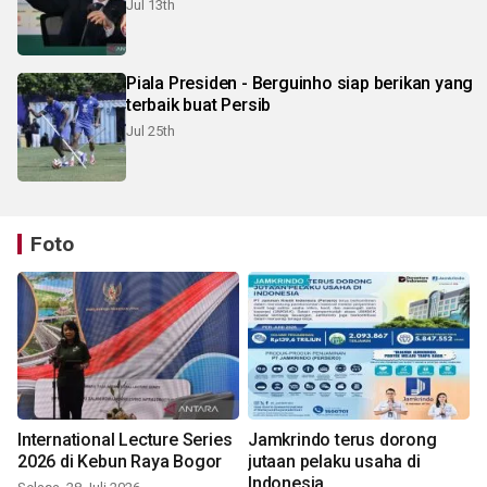
Jul 13th
Piala Presiden - Berguinho siap berikan yang
terbaik buat Persib
Jul 25th
Foto
International Lecture Series
Jamkrindo terus dorong
2026 di Kebun Raya Bogor
jutaan pelaku usaha di
Indonesia