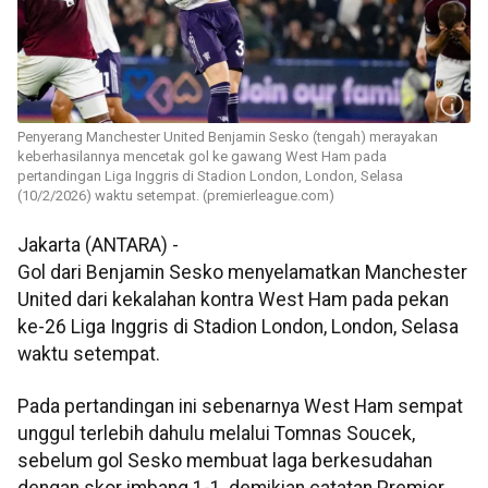
Penyerang Manchester United Benjamin Sesko (tengah) merayakan
keberhasilannya mencetak gol ke gawang West Ham pada
pertandingan Liga Inggris di Stadion London, London, Selasa
(10/2/2026) waktu setempat. (premierleague.com)
Jakarta (ANTARA) -
Gol dari Benjamin Sesko menyelamatkan Manchester
United dari kekalahan kontra West Ham pada pekan
ke-26 Liga Inggris di Stadion London, London, Selasa
waktu setempat.
Pada pertandingan ini sebenarnya West Ham sempat
unggul terlebih dahulu melalui Tomnas Soucek,
sebelum gol Sesko membuat laga berkesudahan
dengan skor imbang 1-1, demikian catatan Premier