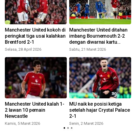
Manchester United kokoh di
Manchester United ditahan
peringkat tiga usai kalahkan
imbang Bournemouth 2-2
Brentford 2-1
dengan diwarnai kartu
merah Maguire
Selasa, 28 April 2026
Sabtu, 21 Maret 2026
S
Manchester United kalah 1-
MU naik ke posisi ketiga
2 lawan 10 pemain
setelah hajar Crystal Palace
Newcastle
2-1
Kamis, 5 Maret 2026
Senin, 2 Maret 2026
R