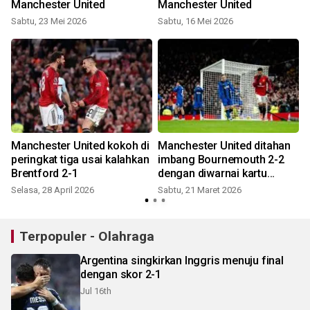
Manchester United
Manchester United
Sabtu, 23 Mei 2026
Sabtu, 16 Mei 2026
S
Manchester United kokoh di
Manchester United ditahan
peringkat tiga usai kalahkan
imbang Bournemouth 2-2
Brentford 2-1
dengan diwarnai kartu
merah Maguire
Selasa, 28 April 2026
Sabtu, 21 Maret 2026
R
Terpopuler - Olahraga
Argentina singkirkan Inggris menuju final
dengan skor 2-1
Jul 16th