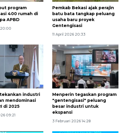
but program
Pemkab Bekasi ajak perajin
asi 400 rumah di
batu bata tangkap peluang
npa APBD
usaha baru proyek
Gentengisasi
 20:00
11 April 2026 20:33
tekankan industri
Menperin tegaskan program
Awas penipuan berbasis AI
an mendominasi
"gentengisasi" peluang
I di 2025
besar industri untuk
2026-08-07 13:45:00
ekspansi
026 09:21
3 Februari 2026 14:28