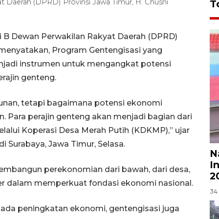
t Daerah (DPRD) Provinsi Jawa Timur, H. Chusni
T
i B Dewan Perwakilan Rakyat Daerah (DPRD)
k menyatakan, Program Gentengisasi yang
njadi instrumen untuk mengangkat potensi
rajin genteng.
gunan, tetapi bagaimana potensi ekonomi
. Para perajin genteng akan menjadi bagian dari
elalui Koperasi Desa Merah Putih (KDKMP),” ujar
i Surabaya, Jawa Timur, Selasa.
N
I
embangun perekonomian dari bawah, dari desa,
2
ner dalam memperkuat fondasi ekonomi nasional.
34 
pada peningkatan ekonomi, gentengisasi juga