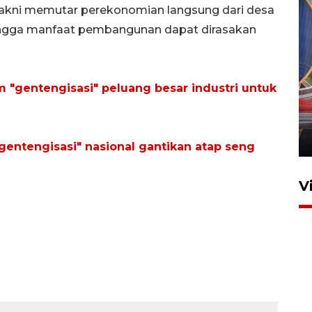
akni memutar perekonomian langsung dari desa
hingga manfaat pembangunan dapat dirasakan
Komisi V DPR tinjau
 "gentengisasi" peluang besar industri untuk
perlintasan sebidang di
Stasiun Bogor
12 Juni 2026 18:49
gentengisasi" nasional gantikan atap seng
V