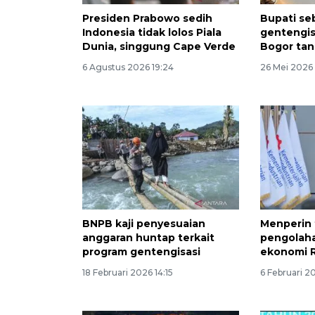
Presiden Prabowo sedih
Bupati se
Indonesia tidak lolos Piala
gentengis
Dunia, singgung Cape Verde
Bogor ta
6 Agustus 2026 19:24
26 Mei 2026
BNPB kaji penyesuaian
Menperin 
anggaran huntap terkait
pengolah
program gentengisasi
ekonomi R
18 Februari 2026 14:15
6 Februari 2