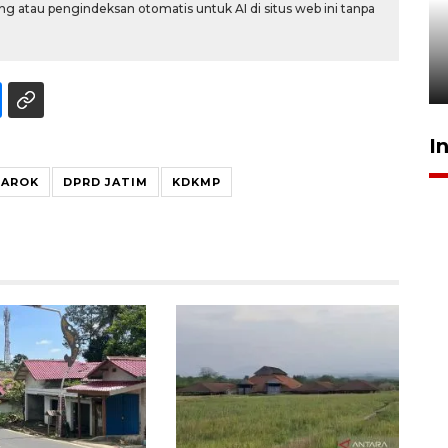
g atau pengindeksan otomatis untuk AI di situs web ini tanpa
Pelanggan Filaha Farm setia
sampai 8 tahan?
1 Juni 2026 05:47
I
BAROK
DPRD JATIM
KDKMP