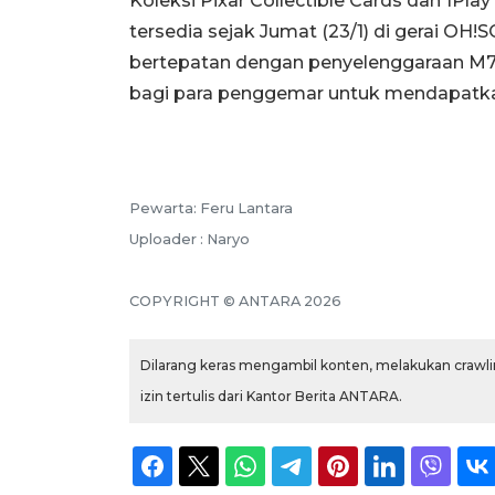
Koleksi Pixar Collectible Cards dan 1P
tersedia sejak Jumat (23/1) di gerai OH!
bertepatan dengan penyelenggaraan M7 
bagi para penggemar untuk mendapatkan k
Pewarta: Feru Lantara
Uploader : Naryo
COPYRIGHT © ANTARA 2026
Dilarang keras mengambil konten, melakukan crawlin
izin tertulis dari Kantor Berita ANTARA.