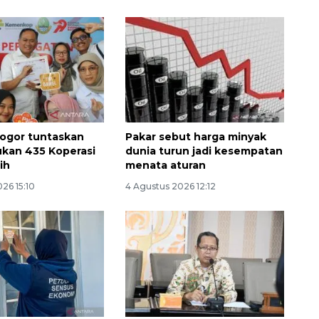
musim kemarau
2026-08-05 12:00:00
ogor tuntaskan
Pakar sebut harga minyak
kan 435 Koperasi
dunia turun jadi kesempatan
ih
menata aturan
26 15:10
4 Agustus 2026 12:12