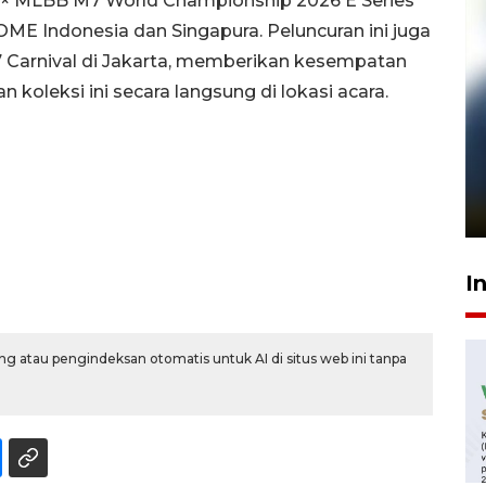
lay × MLBB M7 World Championship 2026 E Series
SOME Indonesia dan Singapura. Peluncuran ini juga
Carnival di Jakarta, memberikan kesempatan
oleksi ini secara langsung di lokasi acara.
Pelanggan Filaha Farm setia
sampai 8 tahan?
1 Juni 2026 05:47
I
g atau pengindeksan otomatis untuk AI di situs web ini tanpa