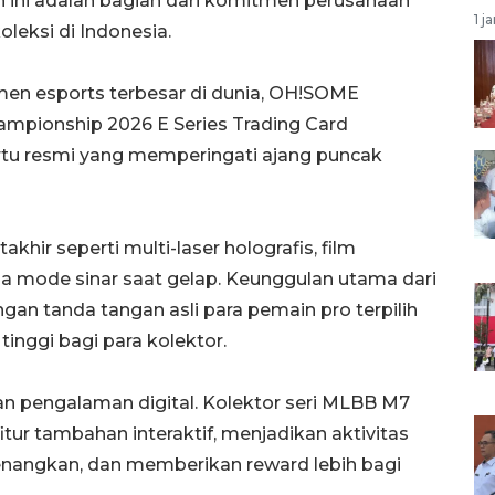
 ini adalah bagian dari komitmen perusahaan
1 j
eksi di Indonesia.
n esports terbesar di dunia, OH!SOME
mpionship 2026 E Series Trading Card
kartu resmi yang memperingati ajang puncak
hir seperti multi-laser holografis, film
dua mode sinar saat gelap. Keunggulan utama dari
ngan tanda tangan asli para pemain pro terpilih
tinggi bagi para kolektor.
an pengalaman digital. Kolektor seri MLBB M7
tur tambahan interaktif, menjadikan aktivitas
enangkan, dan memberikan reward lebih bagi