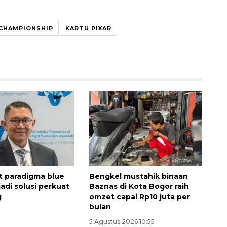
CHAMPIONSHIP
KARTU PIXAR
t paradigma blue
Bengkel mustahik binaan
adi solusi perkuat
Baznas di Kota Bogor raih
g
omzet capai Rp10 juta per
bulan
Waspadai penyakit saat
5 Agustus 2026 10:55