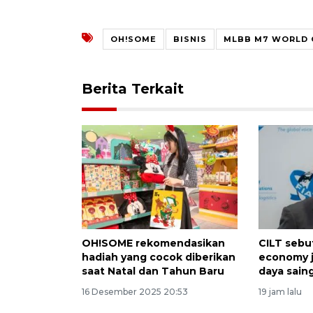
OH!SOME
BISNIS
MLBB M7 WORLD 
Berita Terkait
OH!SOME rekomendasikan
CILT sebu
hadiah yang cocok diberikan
economy j
saat Natal dan Tahun Baru
daya sain
16 Desember 2025 20:53
19 jam lalu