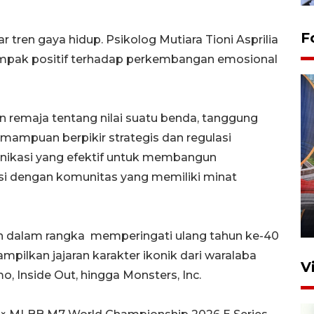
F
 tren gaya hidup. Psikolog Mutiara Tioni Asprilia
ampak positif terhadap perkembangan emosional
 remaja tentang nilai suatu benda, tanggung
mampuan berpikir strategis dan regulasi
unikasi yang efektif untuk membangun
Komisi V DPR tinjau
ksi dengan komunitas yang memiliki minat
perlintasan sebidang di
Stasiun Bogor
12 Juni 2026 18:49
an dalam rangka memperingati ulang tahun ke-40
ampilkan jajaran karakter ikonik dari waralaba
V
o, Inside Out, hingga Monsters, Inc.